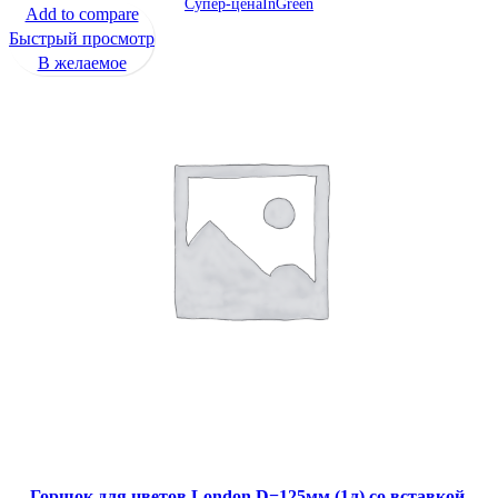
Супер-цена
InGreen
Add to compare
Быстрый просмотр
В желаемое
Горшок для цветов London D=125мм (1л) со вставкой,