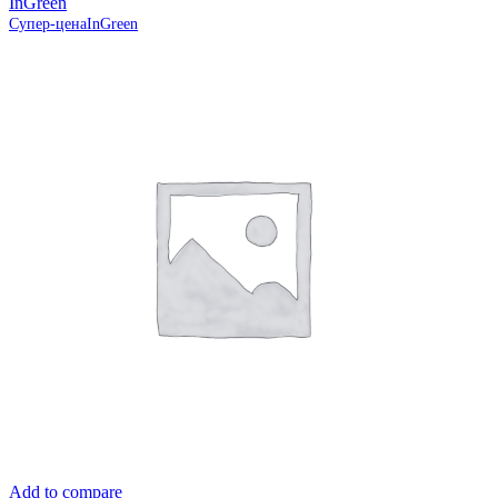
InGreen
Супер-цена
InGreen
Add to compare