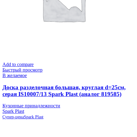
Add to compare
Быстрый просмотр
В желаемое
Доска разделочная большая, круглая d=25см,
серая IS10007/13 Spark Plast (аналог 819585)
Кухонные принадлежности
Spark Plast
Супер-цена
Spark Plast