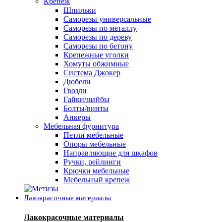
Крепеж
Шпильки
Саморезы универсальные
Саморезы по металлу
Саморезы по дереву
Саморезы по бетону
Крепежные уголки
Хомуты обжимные
Система Джокер
Дюбели
Гвозди
Гайки/шайбы
Болты/винты
Анкеры
Мебельная фурнитура
Петли мебельные
Опоры мебельные
Направляющие для шкафов
Ручки, рейлинги
Крючки мебельные
Мебельный крепеж
Лакокрасочные материалы
Лакокрасочные материалы