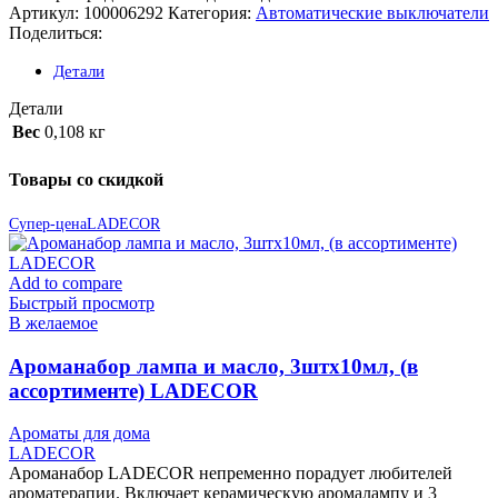
Артикул:
100006292
Категория:
Автоматические выключатели
Поделиться:
Детали
Детали
Вес
0,108 кг
Товары со скидкой
Супер-цена
LADECOR
Add to compare
Быстрый просмотр
В желаемое
Ароманабор лампа и масло, 3штx10мл, (в
ассортименте) LADECOR
Ароматы для дома
LADECOR
Ароманабор LADECOR непременно порадует любителей
ароматерапии. Включает керамическую аромалампу и 3