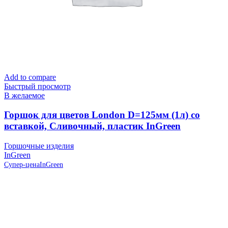
Add to compare
Быстрый просмотр
В желаемое
Горшок для цветов London D=125мм (1л) со
вставкой, Сливочный, пластик InGreen
Горшочные изделия
InGreen
Супер-цена
InGreen