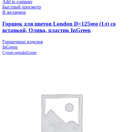
Add to compare
Быстрый просмотр
В желаемое
Горшок для цветов London D=125мм (1л) со
вставкой, Олива, пластик InGreen
Горшочные изделия
InGreen
Супер-цена
InGreen