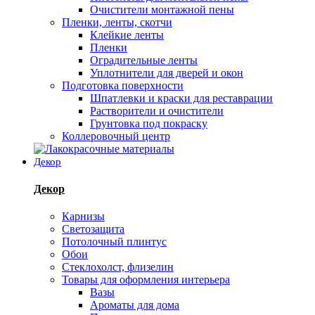
Очистители монтажной пены
Пленки, ленты, скотчи
Клейкие ленты
Пленки
Оградительные ленты
Уплотнители для дверей и окон
Подготовка поверхности
Шпатлевки и краски для реставрации
Растворители и очистители
Грунтовка под покраску
Коллеровочный центр
Декор
Декор
Карнизы
Светозащита
Потолочный плинтус
Обои
Стеклохолст, флизелин
Товары для оформления интерьера
Вазы
Ароматы для дома