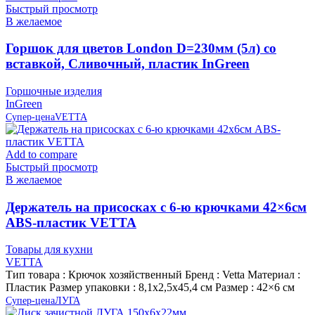
Быстрый просмотр
В желаемое
Горшок для цветов London D=230мм (5л) со
вставкой, Сливочный, пластик InGreen
Горшочные изделия
InGreen
Супер-цена
VETTA
Add to compare
Быстрый просмотр
В желаемое
Держатель на присосках с 6-ю крючками 42×6см
ABS-пластик VETTA
Товары для кухни
VETTA
Тип товара : Крючок хозяйственный Бренд : Vetta Материал :
Пластик Размер упаковки : 8,1х2,5х45,4 см Размер : 42×6 см
Супер-цена
ЛУГА