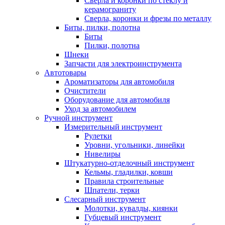
Сверла и коронки по стеклу и
керамограниту
Сверла, коронки и фрезы по металлу
Биты, пилки, полотна
Биты
Пилки, полотна
Шнеки
Запчасти для электроинструмента
Автотовары
Ароматизаторы для автомобиля
Очистители
Оборудование для автомобиля
Уход за автомобилем
Ручной инструмент
Измерительный инструмент
Рулетки
Уровни, угольники, линейки
Нивелиры
Штукатурно-отделочный инструмент
Кельмы, гладилки, ковши
Правила строительные
Шпатели, терки
Слесарный инструмент
Молотки, кувалды, киянки
Губцевый инструмент