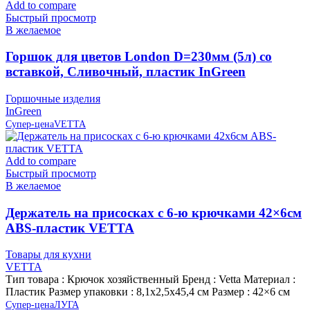
Add to compare
Быстрый просмотр
В желаемое
Горшок для цветов London D=230мм (5л) со
вставкой, Сливочный, пластик InGreen
Горшочные изделия
InGreen
Супер-цена
VETTA
Add to compare
Быстрый просмотр
В желаемое
Держатель на присосках с 6-ю крючками 42×6см
ABS-пластик VETTA
Товары для кухни
VETTA
Тип товара : Крючок хозяйственный Бренд : Vetta Материал :
Пластик Размер упаковки : 8,1х2,5х45,4 см Размер : 42×6 см
Супер-цена
ЛУГА