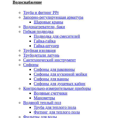
Водоснабжение
Труба и фитинг PPr
Запорно-регулирующая арматура
Шаровые краны
Водонагреватели, баки
Гибкая подводка
Подводка для смесителей
Гайка-гайка
Гайка-штуцер
Трубная изоляция
Трубодетали латунь
Сантехнический инструмент
Сифоны
Сифоны для раковины
Сифоны для кухонной мойки
Сифоны для ванны
Сифоны для душевых кабин
Контрольно-измерительные приборы
Водяные счетчики
Манометры
Водяной теплый пол
Труба для теплого пола
Фитинг для теплого пола
Фильтры для воды