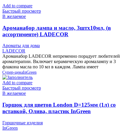
Add to compare
Быстрый просмотр
В желаемое
Ароманабор лампа и масло, 3штx10мл, (в
ассортименте) LADECOR
Ароматы для дома
LADECOR
Ароманабор LADECOR непременно порадует любителей
ароматерапии. Включает керамическую аромалампу и 3
флакона масла по 10 мл в каждом. Лампа имеет
Супер-цена
InGreen
Add to compare
Быстрый просмотр
В желаемое
Горшок для цветов London D=125мм (1л) со
вставкой, Олива, пластик InGreen
Горшочные изделия
InGreen