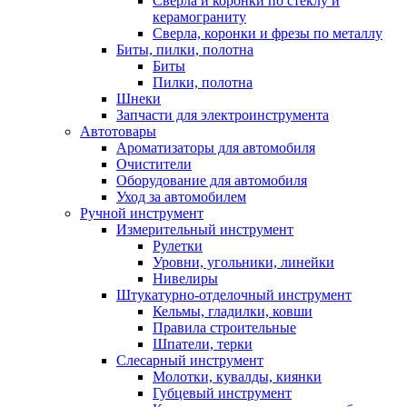
Сверла и коронки по стеклу и
керамограниту
Сверла, коронки и фрезы по металлу
Биты, пилки, полотна
Биты
Пилки, полотна
Шнеки
Запчасти для электроинструмента
Автотовары
Ароматизаторы для автомобиля
Очистители
Оборудование для автомобиля
Уход за автомобилем
Ручной инструмент
Измерительный инструмент
Рулетки
Уровни, угольники, линейки
Нивелиры
Штукатурно-отделочный инструмент
Кельмы, гладилки, ковши
Правила строительные
Шпатели, терки
Слесарный инструмент
Молотки, кувалды, киянки
Губцевый инструмент