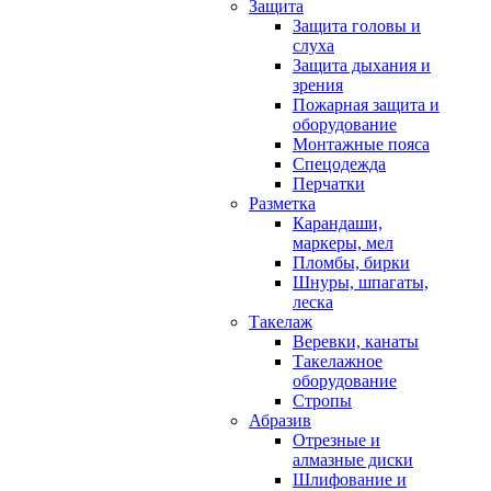
Защита
Защита головы и
слуха
Защита дыхания и
зрения
Пожарная защита и
оборудование
Монтажные пояса
Спецодежда
Перчатки
Разметка
Карандаши,
маркеры, мел
Пломбы, бирки
Шнуры, шпагаты,
леска
Такелаж
Веревки, канаты
Такелажное
оборудование
Стропы
Абразив
Отрезные и
алмазные диски
Шлифование и