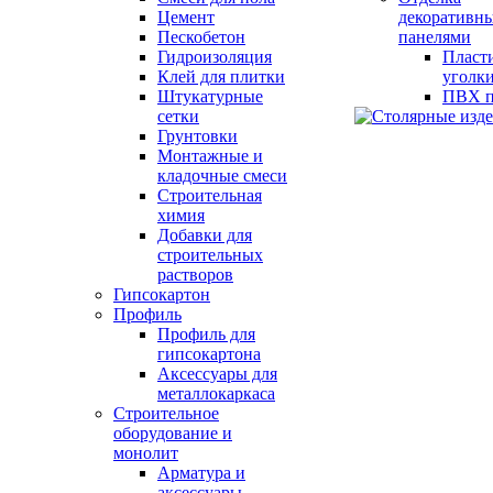
Цемент
декоративн
Пескобетон
панелями
Гидроизоляция
Пласт
Клей для плитки
уголк
Штукатурные
ПВХ п
сетки
Грунтовки
Монтажные и
кладочные смеси
Строительная
химия
Добавки для
строительных
растворов
Гипсокартон
Профиль
Профиль для
гипсокартона
Аксессуары для
металлокаркаса
Строительное
оборудование и
монолит
Арматура и
аксессуары