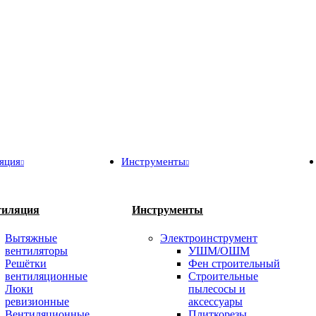
яция
Инструменты
тиляция
Инструменты
Вытяжные
Электроинструмент
вентиляторы
УШМ/ОШМ
Решётки
Фен строительный
вентиляционные
Строительные
Люки
пылесосы и
ревизионные
аксессуары
Вентиляционные
Плиткорезы