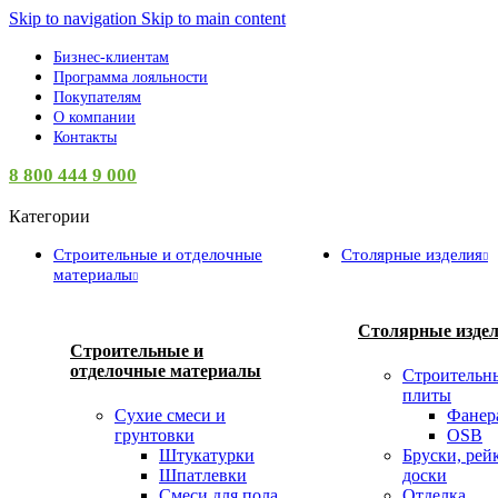
Skip to navigation
Skip to main content
Бизнес-клиентам
Программа лояльности
Покупателям
О компании
Контакты
8 800 444 9 000
Категории
Строительные и отделочные
Столярные изделия
материалы
Столярные изде
Строительные и
отделочные материалы
Строительн
плиты
Сухие смеси и
Фанер
грунтовки
OSB
Штукатурки
Бруски, рей
Шпатлевки
доски
Смеси для пола
Отделка