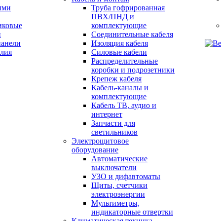
ыми
Труба гофрированная
ПВХ/ПНД и
иковые
комплектующие
и
Соединительные кабеля
анели
Изоляция кабеля
Силовые кабели
Распределительные
коробки и подрозетники
Крепеж кабеля
Кабель-каналы и
комплектующие
Кабель ТВ, аудио и
интернет
Запчасти для
светильников
Электрощитовое
оборудование
Автоматические
выключатели
УЗО и дифавтоматы
Щиты, счетчики
электроэнергии
Мультиметры,
индикаторные отвертки
Климатическая техника