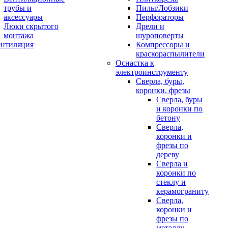
трубы и
Пилы/Лобзики
аксессуары
Перфораторы
Люки скрытого
Дрели и
монтажа
шуроповерты
Компрессоры и
краскораспылители
Оснастка к
электроинструменту
Сверла, буры,
коронки, фрезы
Сверла, буры
и коронки по
бетону
Сверла,
коронки и
фрезы по
дереву
Сверла и
коронки по
стеклу и
керамограниту
Сверла,
коронки и
фрезы по
металлу