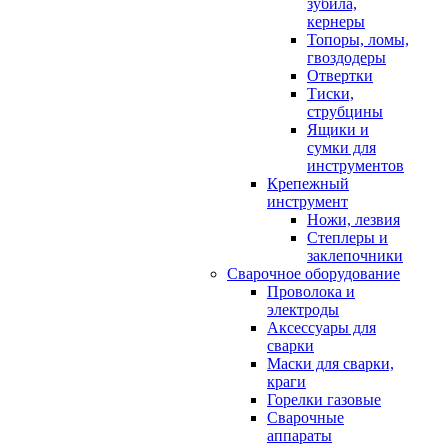
зубила,
кернеры
Топоры, ломы,
гвоздодеры
Отвертки
Тиски,
струбцины
Ящики и
сумки для
инструментов
Крепежный
инструмент
Ножи, лезвия
Степлеры и
заклепочники
Сварочное оборудование
Проволока и
электроды
Аксессуары для
сварки
Маски для сварки,
краги
Горелки газовые
Сварочные
аппараты