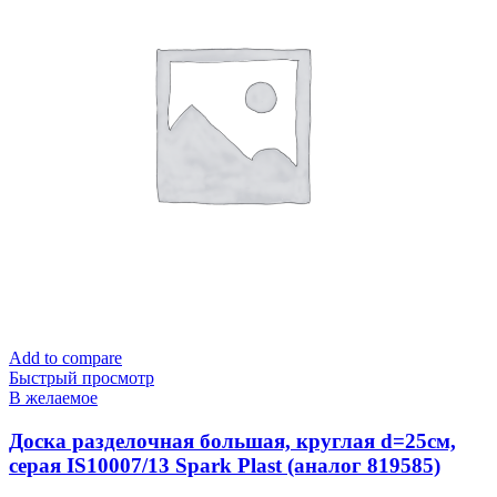
Add to compare
Быстрый просмотр
В желаемое
Доска разделочная большая, круглая d=25см,
серая IS10007/13 Spark Plast (аналог 819585)