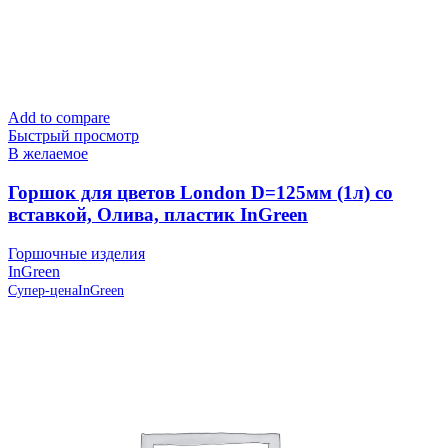
Add to compare
Быстрый просмотр
В желаемое
Горшок для цветов London D=125мм (1л) со
вставкой, Олива, пластик InGreen
Горшочные изделия
InGreen
Супер-цена
InGreen