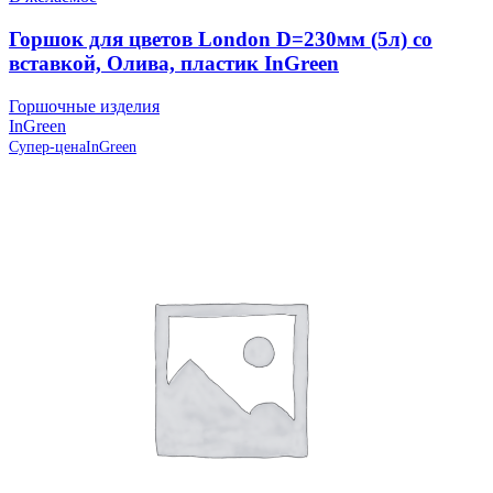
Горшок для цветов London D=230мм (5л) со
вставкой, Олива, пластик InGreen
Горшочные изделия
InGreen
Супер-цена
InGreen