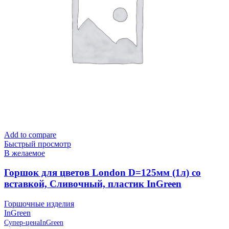
Add to compare
Быстрый просмотр
В желаемое
Горшок для цветов London D=125мм (1л) со
вставкой, Сливочный, пластик InGreen
Горшочные изделия
InGreen
Супер-цена
InGreen