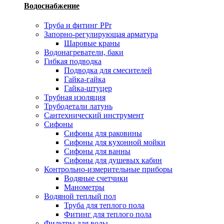
Водоснабжение
Труба и фитинг PPr
Запорно-регулирующая арматура
Шаровые краны
Водонагреватели, баки
Гибкая подводка
Подводка для смесителей
Гайка-гайка
Гайка-штуцер
Трубная изоляция
Трубодетали латунь
Сантехнический инструмент
Сифоны
Сифоны для раковины
Сифоны для кухонной мойки
Сифоны для ванны
Сифоны для душевых кабин
Контрольно-измерительные приборы
Водяные счетчики
Манометры
Водяной теплый пол
Труба для теплого пола
Фитинг для теплого пола
Фильтры для воды