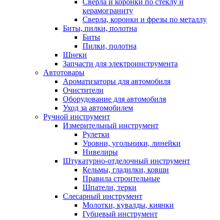
Сверла и коронки по стеклу и
керамограниту
Сверла, коронки и фрезы по металлу
Биты, пилки, полотна
Биты
Пилки, полотна
Шнеки
Запчасти для электроинструмента
Автотовары
Ароматизаторы для автомобиля
Очистители
Оборудование для автомобиля
Уход за автомобилем
Ручной инструмент
Измерительный инструмент
Рулетки
Уровни, угольники, линейки
Нивелиры
Штукатурно-отделочный инструмент
Кельмы, гладилки, ковши
Правила строительные
Шпатели, терки
Слесарный инструмент
Молотки, кувалды, киянки
Губцевый инструмент