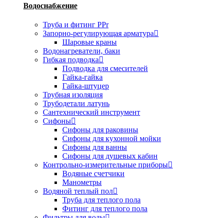
Водоснабжение
Труба и фитинг PPr
Запорно-регулирующая арматура
Шаровые краны
Водонагреватели, баки
Гибкая подводка
Подводка для смесителей
Гайка-гайка
Гайка-штуцер
Трубная изоляция
Трубодетали латунь
Сантехнический инструмент
Сифоны
Сифоны для раковины
Сифоны для кухонной мойки
Сифоны для ванны
Сифоны для душевых кабин
Контрольно-измерительные приборы
Водяные счетчики
Манометры
Водяной теплый пол
Труба для теплого пола
Фитинг для теплого пола
Фильтры для воды