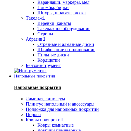
Карандаши, маркеры, мел
Пломбы, бирки
Шнуры, шпагаты, леска
Такелаж
Веревки, канаты
Такелажное оборудование
Стропы
Абразив
Отрезные и алмазные диски
Шлифование и полирование
Пильные диски
Кордщетки
Бензоинструмент
Напольные покрытия
Напольные покрытия
Ламинат, линолеум
Плинтус напольный и аксессуары
Подложка для напольных покрытий
Пороги
Ковры и коврики
Ковры комнатные
Коврики придверные