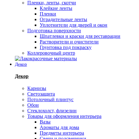
Пленки, ленты, скотчи
Клейкие ленты
Пленки
Оградительные ленты
Уплотнители для дверей и окон
Подготовка поверхности
Шпатлевки и краски для реставрации
Растворители и очистители
Грунтовка под покраску
Коллеровочный центр
Декор
Декор
Карнизы
Светозащита
Потолочный плинтус
Обои
Стеклохолст, флизелин
Товары для оформления интерьера
Вазы
Ароматы для дома
Предметы интерьера
Свечи и подсвечники