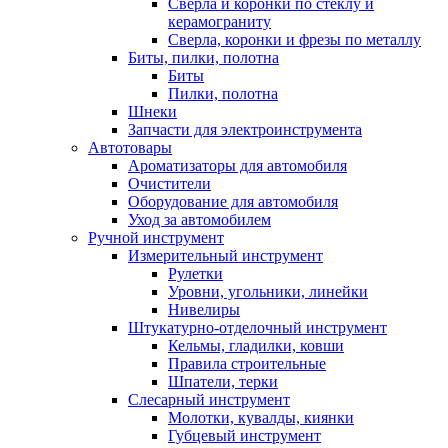
Сверла и коронки по стеклу и
керамограниту
Сверла, коронки и фрезы по металлу
Биты, пилки, полотна
Биты
Пилки, полотна
Шнеки
Запчасти для электроинструмента
Автотовары
Ароматизаторы для автомобиля
Очистители
Оборудование для автомобиля
Уход за автомобилем
Ручной инструмент
Измерительный инструмент
Рулетки
Уровни, угольники, линейки
Нивелиры
Штукатурно-отделочный инструмент
Кельмы, гладилки, ковши
Правила строительные
Шпатели, терки
Слесарный инструмент
Молотки, кувалды, киянки
Губцевый инструмент