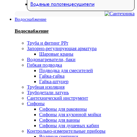
Водяные полотенцесушители
Водоснабжение
Водоснабжение
Труба и фитинг PPr
Запорно-регулирующая арматура
Шаровые краны
Водонагреватели, баки
Гибкая подводка
Подводка для смесителей
Гайка-гайка
Гайка-штуцер
Трубная изоляция
Трубодетали латунь
Сантехнический инструмент
Сифоны
Сифоны для раковины
Сифоны для кухонной мойки
Сифоны для ванны
Сифоны для душевых кабин
Контрольно-измерительные приборы
Водяные счетчики