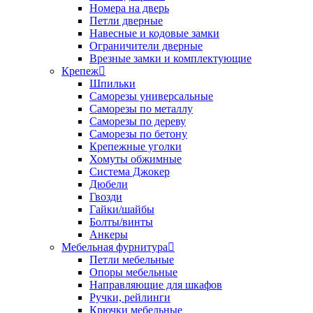
Номера на дверь
Петли дверные
Навесные и кодовые замки
Ограничители дверные
Врезные замки и комплектующие
Крепеж
Шпильки
Саморезы универсальные
Саморезы по металлу
Саморезы по дереву
Саморезы по бетону
Крепежные уголки
Хомуты обжимные
Система Джокер
Дюбели
Гвозди
Гайки/шайбы
Болты/винты
Анкеры
Мебельная фурнитура
Петли мебельные
Опоры мебельные
Направляющие для шкафов
Ручки, рейлинги
Крючки мебельные