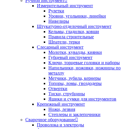
Ручной инструмент
Измерительный инструмент
Рулетки
Уровни, угольники, линейки
Нивелиры
Штукатурно-отделочный инструмент
Кельмы, гладилки, ковши
Правила строительные
Шпатели, терки
Слесарный инструмент
Молотки, кувалды, киянки
Губцевый инструмент
Ключи, торцевые головки и наборы
Напильники, ножовки, ножницы по
металлу
Метчики, зубила, кернеры
Топоры, ломы, гвоздодеры
Отвертки
Тиски, струбцины
Ящики и сумки для инструментов
Крепежный инструмент
Ножи, лезвия
Степлеры и заклепочники
Сварочное оборудование
Проволока и электроды