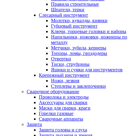
Правила строительные
Шпатели, терки
Слесарный инструмент
Молотки, кувалды, киянки
Губцевый инструмент
Ключи, торцевые головки и наборы
Напильники, ножовки, ножницы по
металлу
Метчики, зубила, кернеры
Топоры, ломы, гвоздодеры
Отвертки
Тиски, струбцины
Ящики и сумки для инструментов
Крепежный инструмент
Ножи, лезвия
Степлеры и заклепочники
Сварочное оборудование
Проволока и электроды
Аксессуары для сварки
Маски для сварки, краги
Горелки газовые
Сварочные аппараты
Защита
Защита головы и слуха
Защита дыхания и зрения