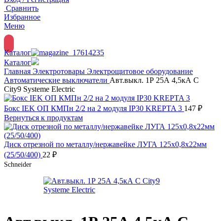
Сравнить
Избранное
Меню
Каталог
Каталог
Главная
Электротовары
Электрощитовое оборудование
Автоматические выключатели
Авт.выкл. 1Р 25А 4,5кА С
City9 Systeme Electric
Бокс IEK ОП КМПн 2/2 на 2 модуля IP30 KREPTA 3
147
₽
Вернуться к продуктам
Диск отрезной по металлу/нержавейке ЛУГА 125х0,8х22мм
(25/50/400)
22
₽
Schneider