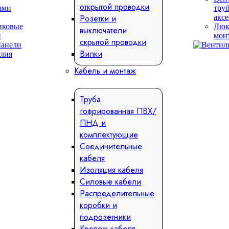
открытой проводки
ыми
тру
Розетки и
акс
иковые
Люк
выключатели
и
мон
скрытой проводки
анели
Вилки
Кабель и монтаж
Труба
гофрированная ПВХ/
ПНД и
комплектующие
Соединительные
кабеля
Изоляция кабеля
Силовые кабели
Распределительные
коробки и
подрозетники
Крепеж кабеля