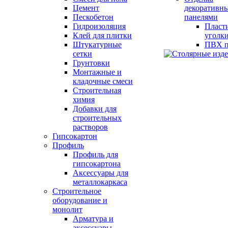
Цемент
декоративн
Пескобетон
панелями
Гидроизоляция
Пласт
Клей для плитки
уголк
Штукатурные
ПВХ п
сетки
Грунтовки
Монтажные и
кладочные смеси
Строительная
химия
Добавки для
строительных
растворов
Гипсокартон
Профиль
Профиль для
гипсокартона
Аксессуары для
металлокаркаса
Строительное
оборудование и
монолит
Арматура и
аксессуары