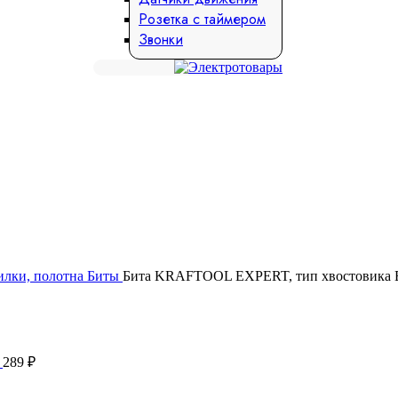
Розетка с таймером
Звонки
илки, полотна
Биты
Бита KRAFTOOL EXPERT, тип хвостовика E 1
т
289
₽