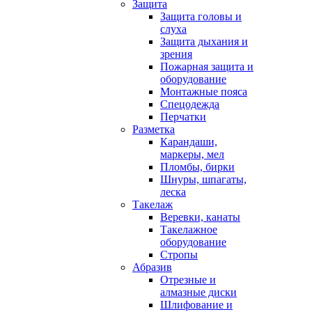
Защита
Защита головы и
слуха
Защита дыхания и
зрения
Пожарная защита и
оборудование
Монтажные пояса
Спецодежда
Перчатки
Разметка
Карандаши,
маркеры, мел
Пломбы, бирки
Шнуры, шпагаты,
леска
Такелаж
Веревки, канаты
Такелажное
оборудование
Стропы
Абразив
Отрезные и
алмазные диски
Шлифование и