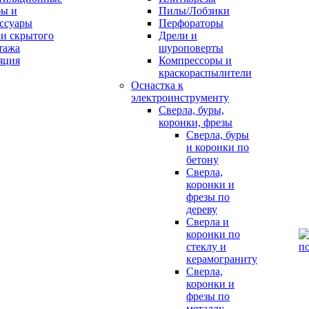
бы и
Пилы/Лобзики
ессуары
Перфораторы
и скрытого
Дрели и
тажа
шуроповерты
Компрессоры и
краскораспылители
Оснастка к
электроинструменту
Сверла, буры,
коронки, фрезы
Сверла, буры
и коронки по
бетону
Сверла,
коронки и
фрезы по
дереву
Сверла и
коронки по
стеклу и
керамограниту
Сверла,
коронки и
фрезы по
металлу