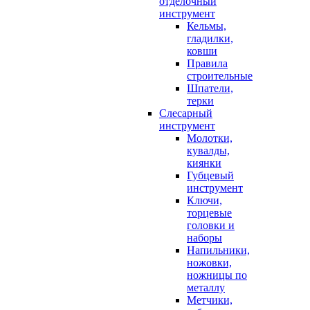
отделочный
инструмент
Кельмы,
гладилки,
ковши
Правила
строительные
Шпатели,
терки
Слесарный
инструмент
Молотки,
кувалды,
киянки
Губцевый
инструмент
Ключи,
торцевые
головки и
наборы
Напильники,
ножовки,
ножницы по
металлу
Метчики,