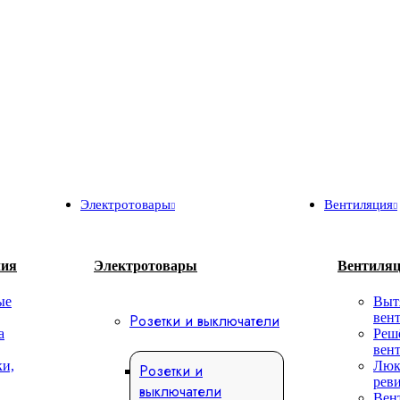
Электротовары
Вентиляция
лия
Электротовары
Вентиля
ые
Выт
вен
Розетки и выключатели
а
Реш
вен
ки,
Люк
Розетки и
рев
выключатели
Вен