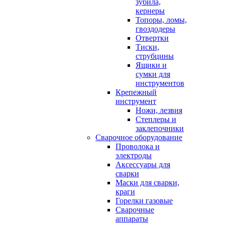
зубила,
кернеры
Топоры, ломы,
гвоздодеры
Отвертки
Тиски,
струбцины
Ящики и
сумки для
инструментов
Крепежный
инструмент
Ножи, лезвия
Степлеры и
заклепочники
Сварочное оборудование
Проволока и
электроды
Аксессуары для
сварки
Маски для сварки,
краги
Горелки газовые
Сварочные
аппараты