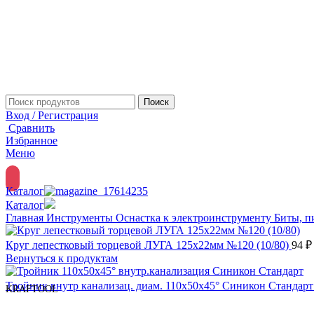
Поиск
Вход / Регистрация
Сравнить
Избранное
Меню
Каталог
Каталог
Главная
Инструменты
Оснастка к электроинструменту
Биты, п
Круг лепестковый торцевой ЛУГА 125х22мм №120 (10/80)
94
₽
Вернуться к продуктам
Тройник внутр канализац. диам. 110х50х45° Синикон Стандар
KRAFTOOL