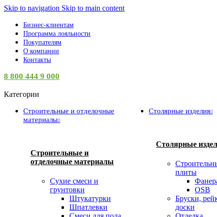
Skip to navigation
Skip to main content
Бизнес-клиентам
Программа лояльности
Покупателям
О компании
Контакты
8 800 444 9 000
Категории
Строительные и отделочные
Столярные изделия
материалы
Столярные изде
Строительные и
отделочные материалы
Строительн
плиты
Сухие смеси и
Фанер
грунтовки
OSB
Штукатурки
Бруски, рей
Шпатлевки
доски
Смеси для пола
Отделка