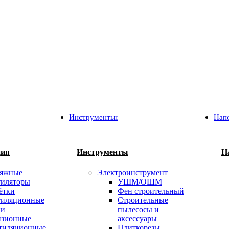
Инструменты
Нап
ция
Инструменты
Н
яжные
Электроинструмент
тиляторы
УШМ/ОШМ
ётки
Фен строительный
тиляционные
Строительные
и
пылесосы и
изионные
аксессуары
тиляционные
Плиткорезы