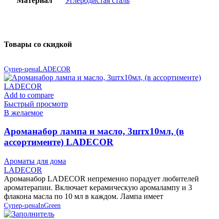
Материал
Углеродистая сталь
Товары со скидкой
Супер-цена
LADECOR
Add to compare
Быстрый просмотр
В желаемое
Ароманабор лампа и масло, 3штx10мл, (в
ассортименте) LADECOR
Ароматы для дома
LADECOR
Ароманабор LADECOR непременно порадует любителей
ароматерапии. Включает керамическую аромалампу и 3
флакона масла по 10 мл в каждом. Лампа имеет
Супер-цена
InGreen