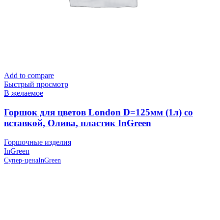
Add to compare
Быстрый просмотр
В желаемое
Горшок для цветов London D=125мм (1л) со
вставкой, Олива, пластик InGreen
Горшочные изделия
InGreen
Супер-цена
InGreen