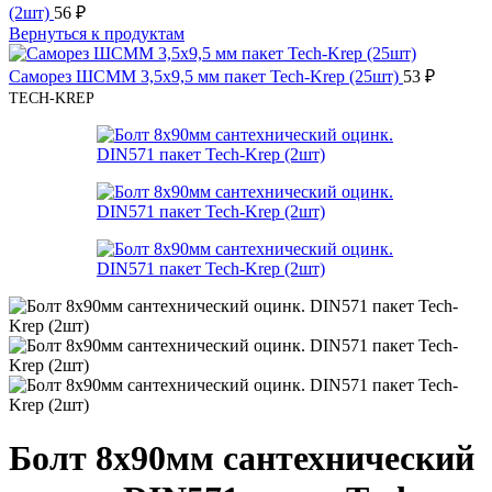
(2шт)
56
₽
Вернуться к продуктам
Саморез ШСММ 3,5х9,5 мм пакет Tech-Krep (25шт)
53
₽
TECH-KREP
Болт 8х90мм сантехнический