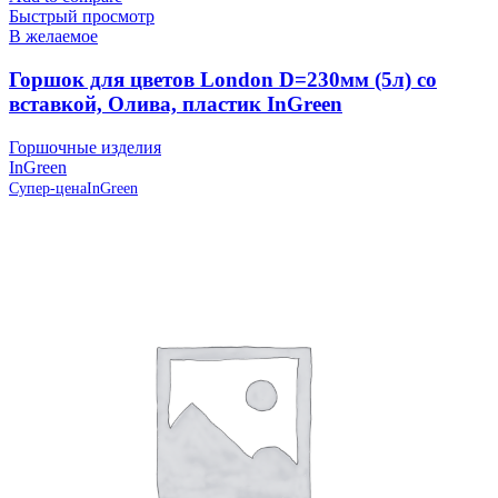
Быстрый просмотр
В желаемое
Горшок для цветов London D=230мм (5л) со
вставкой, Олива, пластик InGreen
Горшочные изделия
InGreen
Супер-цена
InGreen