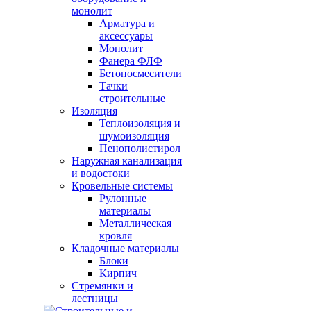
монолит
Арматура и
аксессуары
Монолит
Фанера ФЛФ
Бетоносмесители
Тачки
строительные
Изоляция
Теплоизоляция и
шумоизоляция
Пенополистирол
Наружная канализация
и водостоки
Кровельные системы
Рулонные
материалы
Металлическая
кровля
Кладочные материалы
Блоки
Кирпич
Стремянки и
лестницы