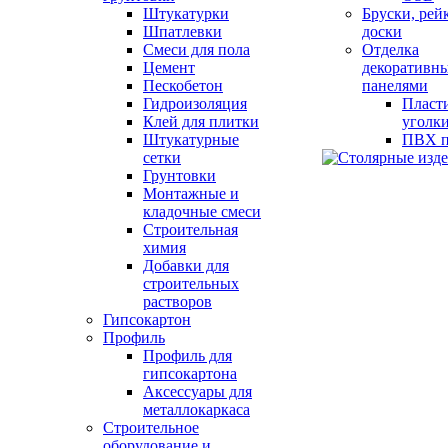
Штукатурки
Бруски, рей
Шпатлевки
доски
Смеси для пола
Отделка
Цемент
декоративн
Пескобетон
панелями
Гидроизоляция
Пласт
Клей для плитки
уголк
Штукатурные
ПВХ п
сетки
Грунтовки
Монтажные и
кладочные смеси
Строительная
химия
Добавки для
строительных
растворов
Гипсокартон
Профиль
Профиль для
гипсокартона
Аксессуары для
металлокаркаса
Строительное
оборудование и