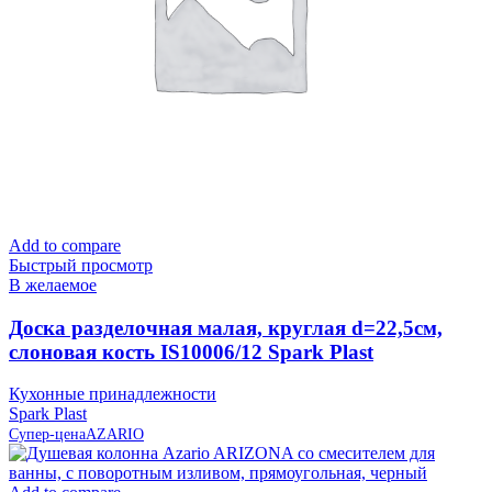
Add to compare
Быстрый просмотр
В желаемое
Доска разделочная малая, круглая d=22,5см,
слоновая кость IS10006/12 Spark Plast
Кухонные принадлежности
Spark Plast
Супер-цена
AZARIO