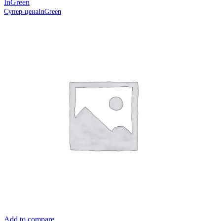
InGreen
Супер-цена
InGreen
Add to compare