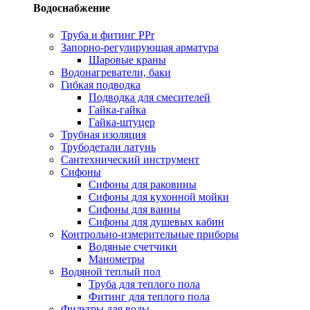
Водоснабжение
Труба и фитинг PPr
Запорно-регулирующая арматура
Шаровые краны
Водонагреватели, баки
Гибкая подводка
Подводка для смесителей
Гайка-гайка
Гайка-штуцер
Трубная изоляция
Трубодетали латунь
Сантехнический инструмент
Сифоны
Сифоны для раковины
Сифоны для кухонной мойки
Сифоны для ванны
Сифоны для душевых кабин
Контрольно-измерительные приборы
Водяные счетчики
Манометры
Водяной теплый пол
Труба для теплого пола
Фитинг для теплого пола
Фильтры для воды