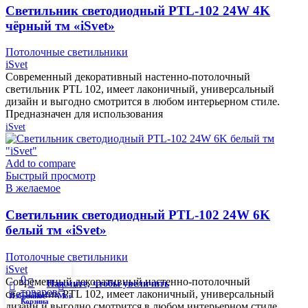
Cветильник светодиодный PTL-102 24W 4K
чёрный тм «iSvet»
Потолочные светильники
iSvet
Современный декоративный настенно-потолочный
светильник PTL 102, имеет лаконичный, универсальный
дизайн и выгодно смотрится в любом интерьерном стиле.
Предназначен для использования
iSvet
Add to compare
Быстрый просмотр
В желаемое
Cветильник светодиодный PTL-102 24W 6K
белый тм «iSvet»
Потолочные светильники
iSvet
0
Современный декоративный настенно-потолочный
Нажмите, чтобы увеличить
товаров
светильник PTL 102, имеет лаконичный, универсальный
Избранное
Мой аккаунт
Корзина
дизайн и выгодно смотрится в любом интерьерном стиле.