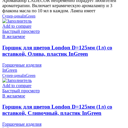
Ароманабор LADECOR непременно порадует любителей
ароматерапии. Включает керамическую аромалампу и 3
флакона масла по 10 мл в каждом. Лампа имеет
Супер-цена
InGreen
Add to compare
Быстрый просмотр
В желаемое
Горшок для цветов London D=125мм (1л) со
вставкой, Олива, пластик InGreen
Горшочные изделия
InGreen
Супер-цена
InGreen
Add to compare
Быстрый просмотр
В желаемое
Горшок для цветов London D=125мм (1л) со
вставкой, Сливочный, пластик InGreen
Горшочные изделия