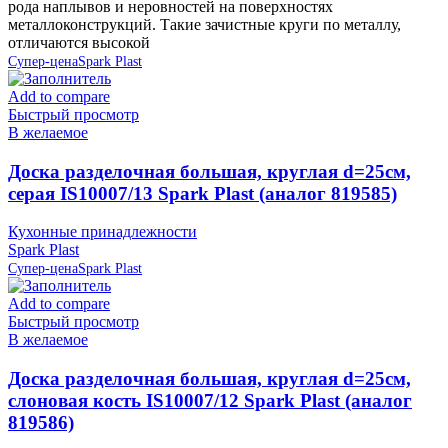
рода наплывов и неровностей на поверхностях
металлоконструкций. Такие зачистные круги по металлу,
отличаются высокой
Супер-цена
Spark Plast
Add to compare
Быстрый просмотр
В желаемое
Доска разделочная большая, круглая d=25см,
серая IS10007/13 Spark Plast (аналог 819585)
Кухонные принадлежности
Spark Plast
Супер-цена
Spark Plast
Add to compare
Быстрый просмотр
В желаемое
Доска разделочная большая, круглая d=25см,
слоновая кость IS10007/12 Spark Plast (аналог
819586)