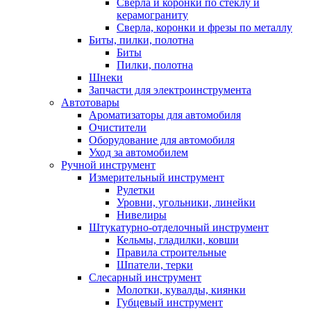
Сверла и коронки по стеклу и
керамограниту
Сверла, коронки и фрезы по металлу
Биты, пилки, полотна
Биты
Пилки, полотна
Шнеки
Запчасти для электроинструмента
Автотовары
Ароматизаторы для автомобиля
Очистители
Оборудование для автомобиля
Уход за автомобилем
Ручной инструмент
Измерительный инструмент
Рулетки
Уровни, угольники, линейки
Нивелиры
Штукатурно-отделочный инструмент
Кельмы, гладилки, ковши
Правила строительные
Шпатели, терки
Слесарный инструмент
Молотки, кувалды, киянки
Губцевый инструмент