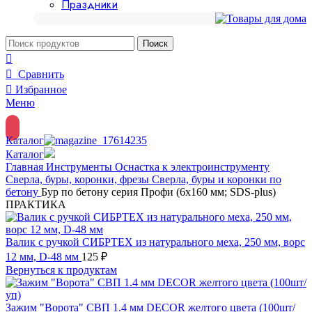
Праздники
Поиск
Сравнить
Избранное
Меню
Каталог
Каталог
Главная
Инструменты
Оснастка к электроинструменту
Сверла, буры, коронки, фрезы
Сверла, буры и коронки по
бетону
Бур по бетону серия Профи (6х160 мм; SDS-plus)
ПРАКТИКА
Валик с ручкой СИБРТЕХ из натурального меха, 250 мм, ворс
12 мм, D-48 мм
125
₽
Вернуться к продуктам
Зажим "Ворота" СВП 1.4 мм DECOR желтого цвета (100шт/