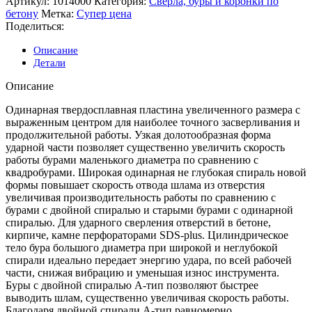
Артикул:
1014000
Категория:
Сверла, буры и коронки по
бетону
Метка:
Супер цена
Поделиться:
Описание
Детали
Описание
Одинарная твердосплавная пластина увеличенного размера с
выраженным центром для наиболее точного засверливания и
продолжительной работы. Узкая долотообразная форма
ударной части позволяет существенно увеличить скорость
работы бурами маленького диаметра по сравнению с
квадробурами. Широкая одинарная не глубокая спираль новой
формы повышает скорость отвода шлама из отверстия
увеличивая производительность работы по сравнению с
бурами с двойной спиралью и старыми бурами с одинарной
спиралью. Для ударного сверления отверстий в бетоне,
кирпиче, камне перфораторами SDS-plus. Цилиндрическое
тело бура большого диаметра при широкой и неглубокой
спирали идеально передает энергию удара, по всей рабочей
части, снижая вибрацию и уменьшая износ инструмента.
Буры с двойной спиралью А-тип позволяют быстрее
выводить шлам, существенно увеличивая скорость работы.
Благодаря двойной спирали А-тип равномерно