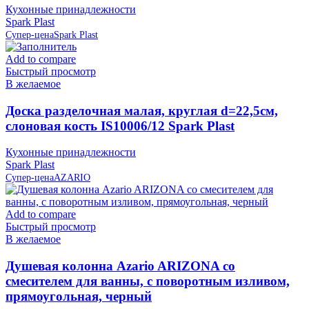
Кухонные принадлежности
Spark Plast
Супер-цена
Spark Plast
Add to compare
Быстрый просмотр
В желаемое
Доска разделочная малая, круглая d=22,5см,
слоновая кость IS10006/12 Spark Plast
Кухонные принадлежности
Spark Plast
Супер-цена
AZARIO
Add to compare
Быстрый просмотр
В желаемое
Душевая колонна Azario ARIZONA со
смесителем для ванны, с поворотным изливом,
прямоугольная, черный