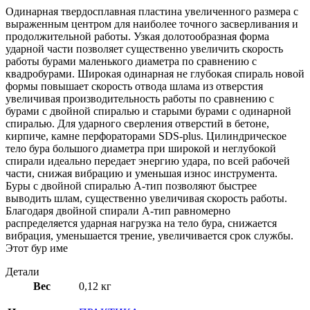
Одинарная твердосплавная пластина увеличенного размера с
выраженным центром для наиболее точного засверливания и
продолжительной работы. Узкая долотообразная форма
ударной части позволяет существенно увеличить скорость
работы бурами маленького диаметра по сравнению с
квадробурами. Широкая одинарная не глубокая спираль новой
формы повышает скорость отвода шлама из отверстия
увеличивая производительность работы по сравнению с
бурами с двойной спиралью и старыми бурами с одинарной
спиралью. Для ударного сверления отверстий в бетоне,
кирпиче, камне перфораторами SDS-plus. Цилиндрическое
тело бура большого диаметра при широкой и неглубокой
спирали идеально передает энергию удара, по всей рабочей
части, снижая вибрацию и уменьшая износ инструмента.
Буры с двойной спиралью А-тип позволяют быстрее
выводить шлам, существенно увеличивая скорость работы.
Благодаря двойной спирали А-тип равномерно
распределяется ударная нагрузка на тело бура, снижается
вибрация, уменьшается трение, увеличивается срок службы.
Этот бур име
Детали
Вес
0,12 кг