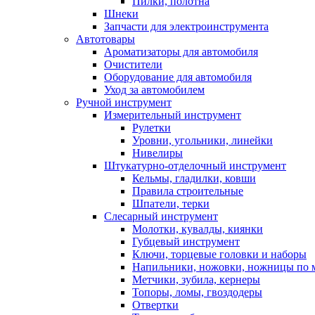
Пилки, полотна
Шнеки
Запчасти для электроинструмента
Автотовары
Ароматизаторы для автомобиля
Очистители
Оборудование для автомобиля
Уход за автомобилем
Ручной инструмент
Измерительный инструмент
Рулетки
Уровни, угольники, линейки
Нивелиры
Штукатурно-отделочный инструмент
Кельмы, гладилки, ковши
Правила строительные
Шпатели, терки
Слесарный инструмент
Молотки, кувалды, киянки
Губцевый инструмент
Ключи, торцевые головки и наборы
Напильники, ножовки, ножницы по 
Метчики, зубила, кернеры
Топоры, ломы, гвоздодеры
Отвертки