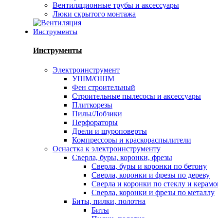
Вентиляционные трубы и аксессуары
Люки скрытого монтажа
Инструменты
Инструменты
Электроинструмент
УШМ/ОШМ
Фен строительный
Строительные пылесосы и аксессуары
Плиткорезы
Пилы/Лобзики
Перфораторы
Дрели и шуроповерты
Компрессоры и краскораспылители
Оснастка к электроинструменту
Сверла, буры, коронки, фрезы
Сверла, буры и коронки по бетону
Сверла, коронки и фрезы по дереву
Сверла и коронки по стеклу и керам
Сверла, коронки и фрезы по металлу
Биты, пилки, полотна
Биты