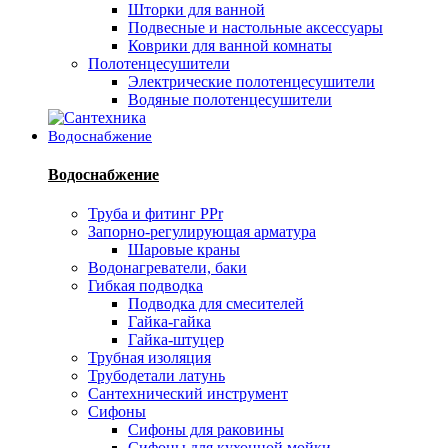
Шторки для ванной
Подвесные и настольные аксессуары
Коврики для ванной комнаты
Полотенцесушители
Электрические полотенцесушители
Водяные полотенцесушители
Водоснабжение
Водоснабжение
Труба и фитинг PPr
Запорно-регулирующая арматура
Шаровые краны
Водонагреватели, баки
Гибкая подводка
Подводка для смесителей
Гайка-гайка
Гайка-штуцер
Трубная изоляция
Трубодетали латунь
Сантехнический инструмент
Сифоны
Сифоны для раковины
Сифоны для кухонной мойки