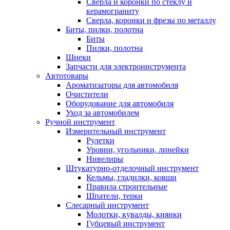
Сверла и коронки по стеклу и
керамограниту
Сверла, коронки и фрезы по металлу
Биты, пилки, полотна
Биты
Пилки, полотна
Шнеки
Запчасти для электроинструмента
Автотовары
Ароматизаторы для автомобиля
Очистители
Оборудование для автомобиля
Уход за автомобилем
Ручной инструмент
Измерительный инструмент
Рулетки
Уровни, угольники, линейки
Нивелиры
Штукатурно-отделочный инструмент
Кельмы, гладилки, ковши
Правила строительные
Шпатели, терки
Слесарный инструмент
Молотки, кувалды, киянки
Губцевый инструмент