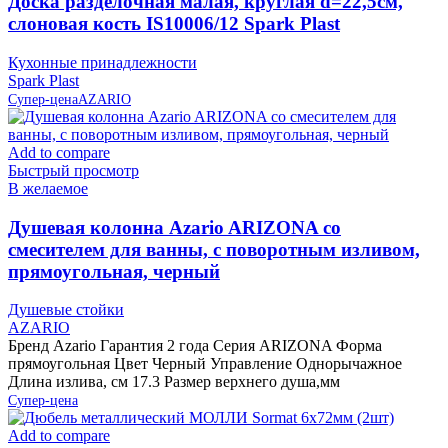
Доска разделочная малая, круглая d=22,5см,
слоновая кость IS10006/12 Spark Plast
Кухонные принадлежности
Spark Plast
Супер-цена
AZARIO
Add to compare
Быстрый просмотр
В желаемое
Душевая колонна Azario ARIZONA со
смесителем для ванны, с поворотным изливом,
прямоугольная, черный
Душевые стойки
AZARIO
Бренд Azario Гарантия 2 года Серия ARIZONA Форма
прямоугольная Цвет Черный Управление Однорычажное
Длина излива, см 17.3 Размер верхнего душа,мм
Супер-цена
Add to compare