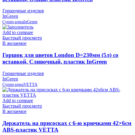
Горшочные изделия
InGreen
Супер-цена
InGreen
Add to compare
Быстрый просмотр
В желаемое
Горшок для цветов London D=230мм (5л) со
вставкой, Сливочный, пластик InGreen
Горшочные изделия
InGreen
Супер-цена
VETTA
Add to compare
Быстрый просмотр
В желаемое
Держатель на присосках с 6-ю крючками 42×6см
ABS-пластик VETTA