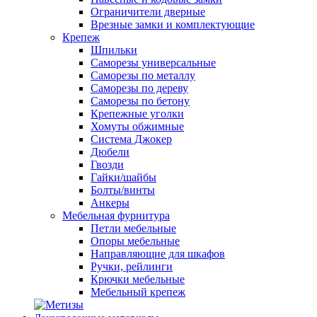
Ограничители дверные
Врезные замки и комплектующие
Крепеж
Шпильки
Саморезы универсальные
Саморезы по металлу
Саморезы по дереву
Саморезы по бетону
Крепежные уголки
Хомуты обжимные
Система Джокер
Дюбели
Гвозди
Гайки/шайбы
Болты/винты
Анкеры
Мебельная фурнитура
Петли мебельные
Опоры мебельные
Направляющие для шкафов
Ручки, рейлинги
Крючки мебельные
Мебельный крепеж