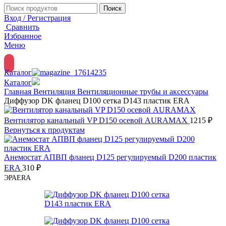
Поиск
Вход / Регистрация
Сравнить
Избранное
Меню
Каталог
Каталог
Главная
Вентиляция
Вентиляционные трубы и аксессуары
Диффузор DK фланец D100 сетка D143 пластик ERA
Вентилятор канальный VP D150 осевой AURAMAX
1215
₽
Вернуться к продуктам
Анемостат АПВП фланец D125 регулируемый D200 пластик
ERA
310
₽
ЭРА
ERA