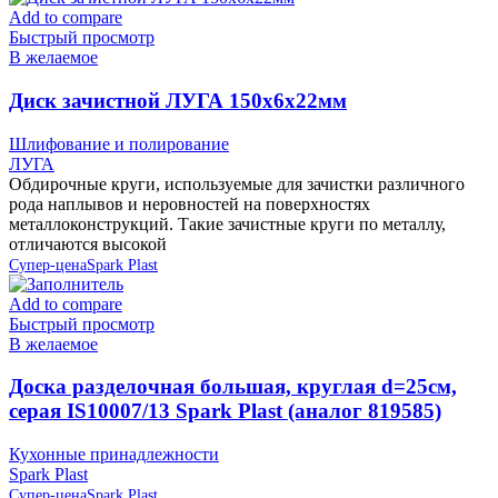
Add to compare
Быстрый просмотр
В желаемое
Диск зачистной ЛУГА 150х6х22мм
Шлифование и полирование
ЛУГА
Обдирочные круги, используемые для зачистки различного
рода наплывов и неровностей на поверхностях
металлоконструкций. Такие зачистные круги по металлу,
отличаются высокой
Супер-цена
Spark Plast
Add to compare
Быстрый просмотр
В желаемое
Доска разделочная большая, круглая d=25см,
серая IS10007/13 Spark Plast (аналог 819585)
Кухонные принадлежности
Spark Plast
Супер-цена
Spark Plast