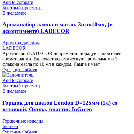
Add to compare
Быстрый просмотр
В желаемое
Ароманабор лампа и масло, 3штx10мл, (в
ассортименте) LADECOR
Ароматы для дома
LADECOR
Ароманабор LADECOR непременно порадует любителей
ароматерапии. Включает керамическую аромалампу и 3
флакона масла по 10 мл в каждом. Лампа имеет
Супер-цена
InGreen
Add to compare
Быстрый просмотр
В желаемое
Горшок для цветов London D=125мм (1л) со
вставкой, Олива, пластик InGreen
Горшочные изделия
InGreen
Супер-цена
InGreen