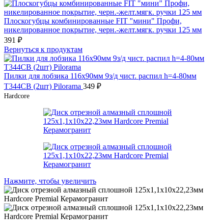
Плоскогубцы комбинированные FIT "мини" Профи,
никелированное покрытие, черн.-желт.мягк. ручки 125 мм
391
₽
Вернуться к продуктам
Пилки для лобзика 116x90мм 9з/д чист. распил h=4-80мм
T344CB (2шт) Pilorama
349
₽
Hardcore
Нажмите, чтобы увеличить