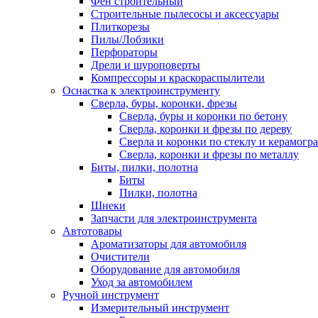
Фен строительный
Строительные пылесосы и аксессуары
Плиткорезы
Пилы/Лобзики
Перфораторы
Дрели и шуроповерты
Компрессоры и краскораспылители
Оснастка к электроинструменту
Сверла, буры, коронки, фрезы
Сверла, буры и коронки по бетону
Сверла, коронки и фрезы по дереву
Сверла и коронки по стеклу и керамогр
Сверла, коронки и фрезы по металлу
Биты, пилки, полотна
Биты
Пилки, полотна
Шнеки
Запчасти для электроинструмента
Автотовары
Ароматизаторы для автомобиля
Очистители
Оборудование для автомобиля
Уход за автомобилем
Ручной инструмент
Измерительный инструмент