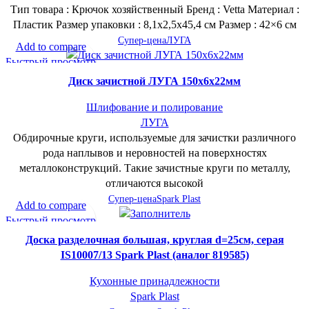
Тип товара : Крючок хозяйственный Бренд : Vetta Материал :
Пластик Размер упаковки : 8,1х2,5х45,4 см Размер : 42×6 см
Супер-цена
ЛУГА
Add to compare
Быстрый просмотр
В желаемое
Диск зачистной ЛУГА 150х6х22мм
Шлифование и полирование
ЛУГА
Обдирочные круги, используемые для зачистки различного
рода наплывов и неровностей на поверхностях
металлоконструкций. Такие зачистные круги по металлу,
отличаются высокой
Супер-цена
Spark Plast
Add to compare
Быстрый просмотр
В желаемое
Доска разделочная большая, круглая d=25см, серая
IS10007/13 Spark Plast (аналог 819585)
Кухонные принадлежности
Spark Plast