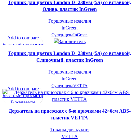
В желаемое
Горшок для цветов London D=230мм (5л) со вставкой,
Олива, пластик InGreen
Горшочные изделия
InGreen
Супер-цена
InGreen
Add to compare
Быстрый просмотр
В желаемое
Горшок для цветов London D=230мм (5л) со вставкой,
Сливочный, пластик InGreen
Горшочные изделия
InGreen
Супер-цена
VETTA
Add to compare
Быстрый просмотр
В желаемое
Держатель на присосках с 6-ю крючками 42×6см ABS-
пластик VETTA
Товары для кухни
VETTA