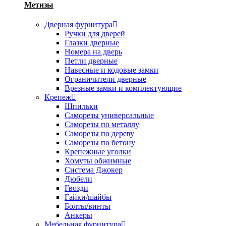
Метизы
Дверная фурнитура
Ручки для дверей
Глазки дверные
Номера на дверь
Петли дверные
Навесные и кодовые замки
Ограничители дверные
Врезные замки и комплектующие
Крепеж
Шпильки
Саморезы универсальные
Саморезы по металлу
Саморезы по дереву
Саморезы по бетону
Крепежные уголки
Хомуты обжимные
Система Джокер
Дюбели
Гвозди
Гайки/шайбы
Болты/винты
Анкеры
Мебельная фурнитура