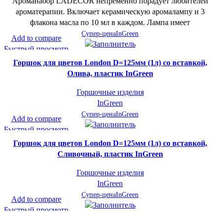
Ароманабор LADECOR непременно порадует любителей
ароматерапии. Включает керамическую аромалампу и 3
флакона масла по 10 мл в каждом. Лампа имеет
Супер-цена
InGreen
Add to compare
Быстрый просмотр
В желаемое
Горшок для цветов London D=125мм (1л) со вставкой,
Олива, пластик InGreen
Горшочные изделия
InGreen
Супер-цена
InGreen
Add to compare
Быстрый просмотр
В желаемое
Горшок для цветов London D=125мм (1л) со вставкой,
Сливочный, пластик InGreen
Горшочные изделия
InGreen
Супер-цена
InGreen
Add to compare
Быстрый просмотр