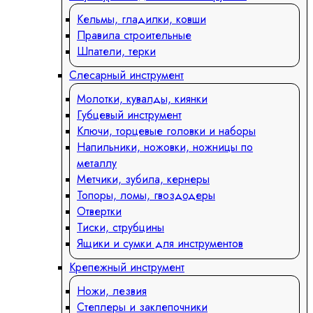
Кельмы, гладилки, ковши
Правила строительные
Шпатели, терки
Слесарный инструмент
Молотки, кувалды, киянки
Губцевый инструмент
Ключи, торцевые головки и наборы
Напильники, ножовки, ножницы по
металлу
Метчики, зубила, кернеры
Топоры, ломы, гвоздодеры
Отвертки
Тиски, струбцины
Ящики и сумки для инструментов
Крепежный инструмент
Ножи, лезвия
Степлеры и заклепочники