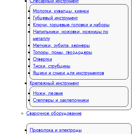
Слесарный инструмент
Молотки, кувалды, киянки
Губцевый инструмент
Ключи, торцевые головки и наборы
Напильники, ножовки, ножницы по
металлу
Метчики, зубила, кернеры
Топоры, ломы, гвоздодеры
Отвертки
Тиски, струбцины
Ящики и сумки для инструментов
Крепежный инструмент
Ножи, лезвия
Степлеры и заклепочники
Сварочное оборудование
Проволока и электроды