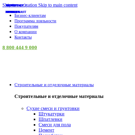
Skip to navigation
Skip to main content
СУПЕР-ЦЕНА
СУПЕР-ЦЕНА
СУПЕР-ЦЕНА
СУПЕР-ЦЕНА
СУПЕР-ЦЕНА
СУПЕР-ЦЕНА
СУПЕР-ЦЕНА
СУПЕР-ЦЕНА
СУПЕР-ЦЕНА
СУПЕР-ЦЕНА
СУПЕР-ЦЕНА
СУПЕР-ЦЕНА
НАКРЕПКО
PROCONNECT
АНИ ПЛАСТ
ISVET
ISVET
ISVET
ISVET
ISVET
ISVET
ISVET
КУРС
EKF
LADECOR
INGREEN
INGREEN
INGREEN
INGREEN
SPARK PLAST
SPARK PLAST
SPARK PLAST
AZARIO
VETTA
ЛУГА
Бизнес-клиентам
Программа лояльности
Покупателям
О компании
Контакты
8 800 444 9 000
Категории
Строительные и отделочные материалы
Строительные и отделочные материалы
Сухие смеси и грунтовки
Штукатурки
Шпатлевки
Смеси для пола
Цемент