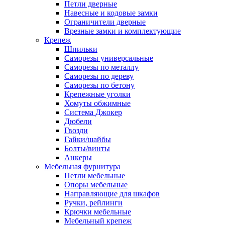
Петли дверные
Навесные и кодовые замки
Ограничители дверные
Врезные замки и комплектующие
Крепеж
Шпильки
Саморезы универсальные
Саморезы по металлу
Саморезы по дереву
Саморезы по бетону
Крепежные уголки
Хомуты обжимные
Система Джокер
Дюбели
Гвозди
Гайки/шайбы
Болты/винты
Анкеры
Мебельная фурнитура
Петли мебельные
Опоры мебельные
Направляющие для шкафов
Ручки, рейлинги
Крючки мебельные
Мебельный крепеж