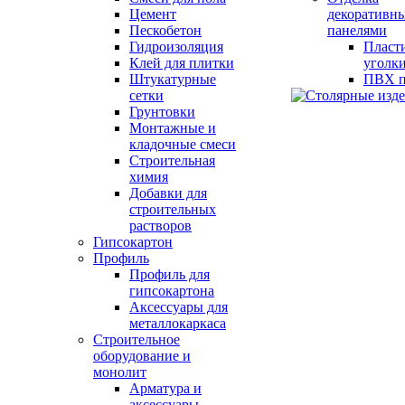
Цемент
декоративн
Пескобетон
панелями
Гидроизоляция
Пласт
Клей для плитки
уголк
Штукатурные
ПВХ п
сетки
Грунтовки
Монтажные и
кладочные смеси
Строительная
химия
Добавки для
строительных
растворов
Гипсокартон
Профиль
Профиль для
гипсокартона
Аксессуары для
металлокаркаса
Строительное
оборудование и
монолит
Арматура и
аксессуары