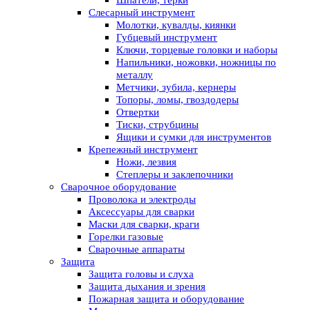
Шпатели, терки
Слесарный инструмент
Молотки, кувалды, киянки
Губцевый инструмент
Ключи, торцевые головки и наборы
Напильники, ножовки, ножницы по
металлу
Метчики, зубила, кернеры
Топоры, ломы, гвоздодеры
Отвертки
Тиски, струбцины
Ящики и сумки для инструментов
Крепежный инструмент
Ножи, лезвия
Степлеры и заклепочники
Сварочное оборудование
Проволока и электроды
Аксессуары для сварки
Маски для сварки, краги
Горелки газовые
Сварочные аппараты
Защита
Защита головы и слуха
Защита дыхания и зрения
Пожарная защита и оборудование