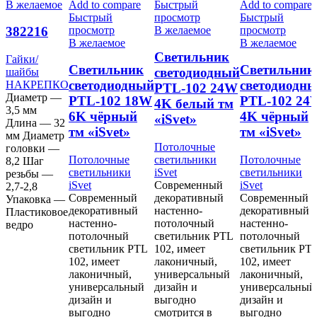
В желаемое
Add to compare
Быстрый
Add to compare
Быстрый
просмотр
Быстрый
просмотр
В желаемое
просмотр
382216
В желаемое
В желаемое
Cветильник
Гайки/
Cветильник
Cветильник
светодиодный
шайбы
светодиодный
светодиодн
НАКРЕПКО
PTL-102 24W
Диаметр —
PTL-102 18W
PTL-102 24
4K белый тм
3,5 мм
6K чёрный
4K чёрный
«iSvet»
Длина — 32
тм «iSvet»
тм «iSvet»
мм Диаметр
Потолочные
головки —
Потолочные
светильники
Потолочные
8,2 Шаг
светильники
iSvet
светильники
резьбы —
iSvet
Современный
iSvet
2,7-2,8
Современный
декоративный
Современный
Упаковка —
декоративный
настенно-
декоративный
Пластиковое
настенно-
потолочный
настенно-
ведро
потолочный
светильник PTL
потолочный
светильник PTL
102, имеет
светильник PT
102, имеет
лаконичный,
102, имеет
лаконичный,
универсальный
лаконичный,
универсальный
дизайн и
универсальный
дизайн и
выгодно
дизайн и
выгодно
смотрится в
выгодно