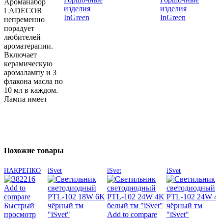
Ароманабор
изделия
изделия
LADECOR
InGreen
InGreen
непременно
порадует
любителей
ароматерапии.
Включает
керамическую
аромалампу и 3
флакона масла по
10 мл в каждом.
Лампа имеет
Похожие товары
НАКРЕПКО
iSvet
iSvet
iSvet
Add to
compare
Быстрый
просмотр
Add to compare