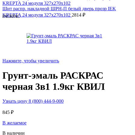
Щит распр. накладной ЩРН-П белый дверь прозр IEK
KREPTA 24 модуля 327х270х102
2814
₽
РАСКРАС
Нажмите, чтобы увеличить
Грунт-эмаль РАСКРАС
черная 3в1 1.9кг КВИЛ
Узнать цену 8 (800) 444-9-000
845
₽
В желаемое
В наличии