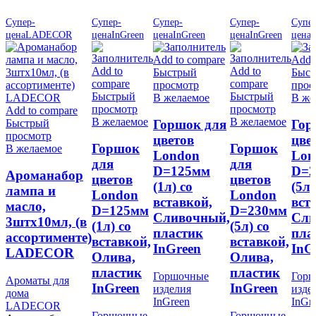
Супер-
Супер-
Супер-
Супер-
Супер
цена
LADECOR
цена
InGreen
цена
InGreen
цена
InGreen
цена
I
Add to compare
Add 
Add to
Add to
Быстрый
Быс
compare
compare
просмотр
прос
Быстрый
Быстрый
В желаемое
В же
просмотр
просмотр
Add to compare
В желаемое
В желаемое
Быстрый
Горшок для
Гор
просмотр
цветов
цве
Горшок
Горшок
В желаемое
London
Lon
для
для
D=125мм
D=2
Ароманабор
цветов
цветов
(1л) со
(5л)
лампа и
London
London
вставкой,
вст
масло,
D=125мм
D=230мм
Сливочный,
Сли
3штx10мл, (в
(1л) со
(5л) со
пластик
пла
ассортименте)
вставкой,
вставкой,
InGreen
InG
LADECOR
Олива,
Олива,
пластик
пластик
Горшочные
Гор
Ароматы для
InGreen
InGreen
изделия
изде
дома
InGreen
InGr
LADECOR
Горшочные
Горшочные