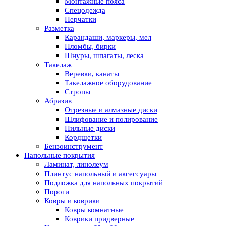
Монтажные пояса
Спецодежда
Перчатки
Разметка
Карандаши, маркеры, мел
Пломбы, бирки
Шнуры, шпагаты, леска
Такелаж
Веревки, канаты
Такелажное оборудование
Стропы
Абразив
Отрезные и алмазные диски
Шлифование и полирование
Пильные диски
Кордщетки
Бензоинструмент
Напольные покрытия
Ламинат, линолеум
Плинтус напольный и аксессуары
Подложка для напольных покрытий
Пороги
Ковры и коврики
Ковры комнатные
Коврики придверные