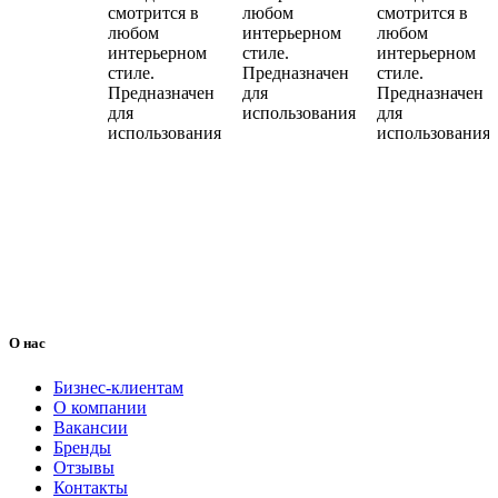
смотрится в
любом
смотрится в
любом
интерьерном
любом
интерьерном
стиле.
интерьерном
стиле.
Предназначен
стиле.
Предназначен
для
Предназначен
для
использования
для
использования
использования
О нас
Бизнес-клиентам
О компании
Вакансии
Бренды
Отзывы
Контакты