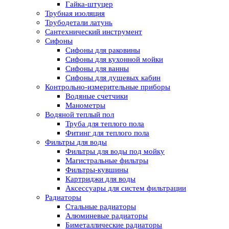
Гайка-штуцер
Трубная изоляция
Трубодетали латунь
Сантехнический инструмент
Сифоны
Сифоны для раковины
Сифоны для кухонной мойки
Сифоны для ванны
Сифоны для душевых кабин
Контрольно-измерительные приборы
Водяные счетчики
Манометры
Водяной теплый пол
Труба для теплого пола
Фитинг для теплого пола
Фильтры для воды
Фильтры для воды под мойку
Магистральные фильтры
Фильтры-кувшины
Картриджи для воды
Аксессуары для систем фильтрации
Радиаторы
Стальные радиаторы
Алюминевые радиаторы
Биметаллические радиаторы