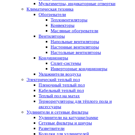
Мультиметры, индикаторные отвертки
Климатическая техника
Обогреватели
Тепловентиляторы
Конвекторы
Масляные обогреватели
Вентиляторы
Напольные вентиляторы
Настенные вентиляторы
Настольные вентиляторы
Кондиционеры
Сплит-системы
Инверторные кондиционеры
Увлажнители воздуха
Электрический теплый пол
Пленочный теплый пол
Кабельный теплый пол
Теплый пол на матах
Терморегуляторы для тёплого пола и
аксессуары
Удлинители и сетевые фильтры
Удлинители на катушке/рамке
Сетевые фильтры и шнуры
Разветвители
Колодки для удлинителей