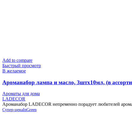
Add to compare
Быстрый просмотр
В желаемое
Ароманабор лампа и масло, 3штx10мл, (в ассор
Ароматы для дома
LADECOR
Ароманабор LADECOR непременно порадует любителей аромате
Супер-цена
InGreen