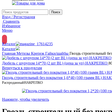
Поиск
Вход / Регистрация
Сравнить
Избранное
Меню
Каталог
Каталог
Главная
Метизы
Крепеж
Гайки/шайбы
Гвоздь строительный б
Дюбель с шурупом 14*70 (2 шт BL) (цена за уп) НАКРЕПКО
8
Вернуться к продуктам
Гвоздь строительный без покрытия 1,6*40 (100 грамм BL) 
Распроданный
НАКРЕПКО
Нажмите, чтобы увеличить
Гвоздь строительный без по