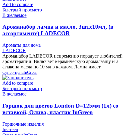
Add to compare
Быстрый просмотр
В желаемое
Ароманабор лампа и масло, 3штx10мл, (в
ассортименте) LADECOR
Ароматы для дома
LADECOR
Ароманабор LADECOR непременно порадует любителей
ароматерапии. Включает керамическую аромалампу и 3
флакона масла по 10 мл в каждом. Лампа имеет
Супер-цена
InGreen
Add to compare
Быстрый просмотр
В желаемое
Горшок для цветов London D=125мм (1л) со
вставкой, Олива, пластик InGreen
Горшочные изделия
InGreen