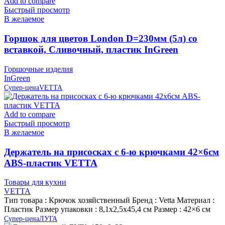
Add to compare
Быстрый просмотр
В желаемое
Горшок для цветов London D=230мм (5л) со
вставкой, Сливочный, пластик InGreen
Горшочные изделия
InGreen
Супер-цена
VETTA
Add to compare
Быстрый просмотр
В желаемое
Держатель на присосках с 6-ю крючками 42×6см
ABS-пластик VETTA
Товары для кухни
VETTA
Тип товара : Крючок хозяйственный Бренд : Vetta Материал :
Пластик Размер упаковки : 8,1х2,5х45,4 см Размер : 42×6 см
Супер-цена
ЛУГА