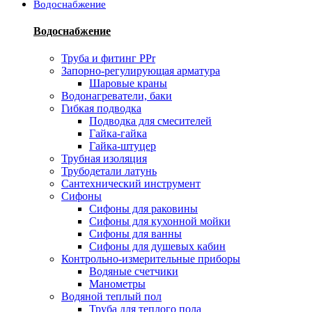
Водоснабжение
Водоснабжение
Труба и фитинг PPr
Запорно-регулирующая арматура
Шаровые краны
Водонагреватели, баки
Гибкая подводка
Подводка для смесителей
Гайка-гайка
Гайка-штуцер
Трубная изоляция
Трубодетали латунь
Сантехнический инструмент
Сифоны
Сифоны для раковины
Сифоны для кухонной мойки
Сифоны для ванны
Сифоны для душевых кабин
Контрольно-измерительные приборы
Водяные счетчики
Манометры
Водяной теплый пол
Труба для теплого пола