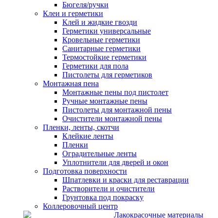
Бюгеля/ручки
Клеи и герметики
Клей и жидкие гвозди
Герметики универсальные
Кровельные герметики
Санитарные герметики
Термостойкие герметики
Герметики для пола
Пистолеты для герметиков
Монтажная пена
Монтажные пены под пистолет
Ручные монтажные пены
Пистолеты для монтажной пены
Очистители монтажной пены
Пленки, ленты, скотчи
Клейкие ленты
Пленки
Оградительные ленты
Уплотнители для дверей и окон
Подготовка поверхности
Шпатлевки и краски для реставрации
Растворители и очистители
Грунтовка под покраску
Коллеровочный центр