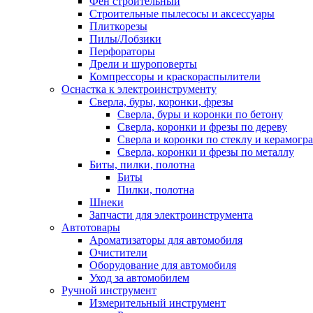
Фен строительный
Строительные пылесосы и аксессуары
Плиткорезы
Пилы/Лобзики
Перфораторы
Дрели и шуроповерты
Компрессоры и краскораспылители
Оснастка к электроинструменту
Сверла, буры, коронки, фрезы
Сверла, буры и коронки по бетону
Сверла, коронки и фрезы по дереву
Сверла и коронки по стеклу и керамогр
Сверла, коронки и фрезы по металлу
Биты, пилки, полотна
Биты
Пилки, полотна
Шнеки
Запчасти для электроинструмента
Автотовары
Ароматизаторы для автомобиля
Очистители
Оборудование для автомобиля
Уход за автомобилем
Ручной инструмент
Измерительный инструмент