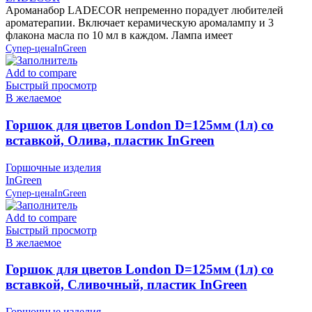
Ароманабор LADECOR непременно порадует любителей
ароматерапии. Включает керамическую аромалампу и 3
флакона масла по 10 мл в каждом. Лампа имеет
Супер-цена
InGreen
Add to compare
Быстрый просмотр
В желаемое
Горшок для цветов London D=125мм (1л) со
вставкой, Олива, пластик InGreen
Горшочные изделия
InGreen
Супер-цена
InGreen
Add to compare
Быстрый просмотр
В желаемое
Горшок для цветов London D=125мм (1л) со
вставкой, Сливочный, пластик InGreen
Горшочные изделия