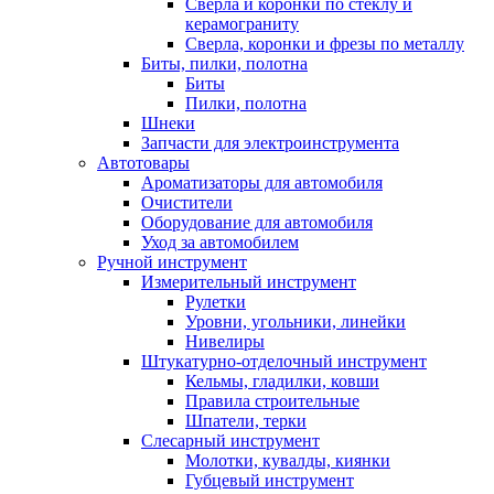
Сверла и коронки по стеклу и
керамограниту
Сверла, коронки и фрезы по металлу
Биты, пилки, полотна
Биты
Пилки, полотна
Шнеки
Запчасти для электроинструмента
Автотовары
Ароматизаторы для автомобиля
Очистители
Оборудование для автомобиля
Уход за автомобилем
Ручной инструмент
Измерительный инструмент
Рулетки
Уровни, угольники, линейки
Нивелиры
Штукатурно-отделочный инструмент
Кельмы, гладилки, ковши
Правила строительные
Шпатели, терки
Слесарный инструмент
Молотки, кувалды, киянки
Губцевый инструмент