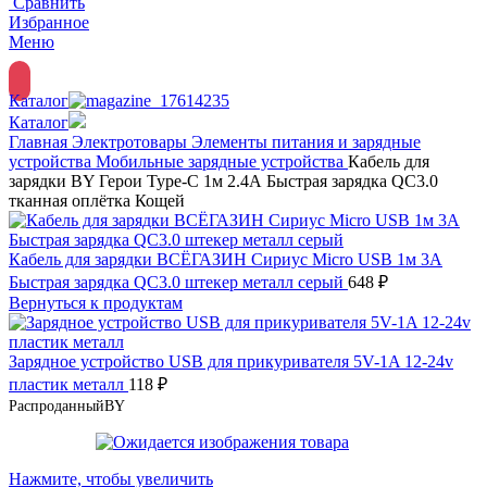
Сравнить
Избранное
Меню
Каталог
Каталог
Главная
Электротовары
Элементы питания и зарядные
устройства
Мобильные зарядные устройства
Кабель для
зарядки BY Герои Type-C 1м 2.4А Быстрая зарядка QC3.0
тканная оплётка Кощей
Кабель для зарядки ВСЁГАЗИН Сириус Micro USB 1м 3А
Быстрая зарядка QC3.0 штекер металл серый
648
₽
Вернуться к продуктам
Зарядное устройство USB для прикуривателя 5V-1A 12-24v
пластик металл
118
₽
Распроданный
BY
Нажмите, чтобы увеличить