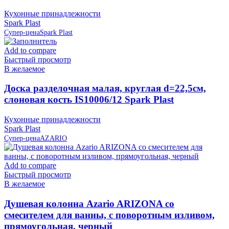
Кухонные принадлежности
Spark Plast
Супер-цена
Spark Plast
Add to compare
Быстрый просмотр
В желаемое
Доска разделочная малая, круглая d=22,5см,
слоновая кость IS10006/12 Spark Plast
Кухонные принадлежности
Spark Plast
Супер-цена
AZARIO
Add to compare
Быстрый просмотр
В желаемое
Душевая колонна Azario ARIZONA со
смесителем для ванны, с поворотным изливом,
прямоугольная, черный