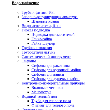
Водоснабжение
Труба и фитинг PPr
Запорно-регулирующая арматура
Шаровые краны
Водонагреватели, баки
Гибкая подводка
Подводка для смесителей
Гайка-гайка
Гайка-штуцер
Трубная изоляция
Трубодетали латунь
Сантехнический инструмент
Сифоны
Сифоны для раковины
Сифоны для кухонной мойки
Сифоны для ванны
Сифоны для душевых кабин
Контрольно-измерительные приборы
Водяные счетчики
Манометры
Водяной теплый пол
Труба для теплого пола
Фитинг для теплого пола
Фильтры для воды