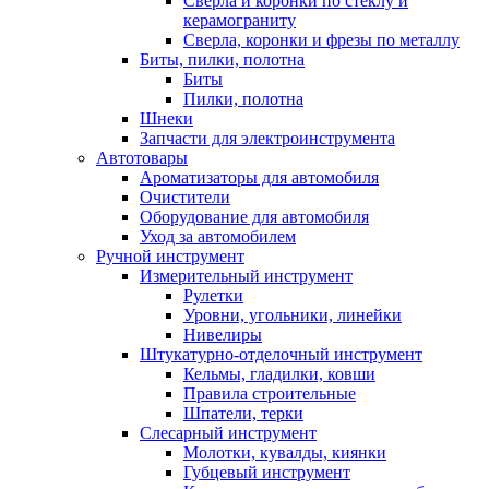
Сверла и коронки по стеклу и
керамограниту
Сверла, коронки и фрезы по металлу
Биты, пилки, полотна
Биты
Пилки, полотна
Шнеки
Запчасти для электроинструмента
Автотовары
Ароматизаторы для автомобиля
Очистители
Оборудование для автомобиля
Уход за автомобилем
Ручной инструмент
Измерительный инструмент
Рулетки
Уровни, угольники, линейки
Нивелиры
Штукатурно-отделочный инструмент
Кельмы, гладилки, ковши
Правила строительные
Шпатели, терки
Слесарный инструмент
Молотки, кувалды, киянки
Губцевый инструмент