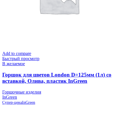
Add to compare
Быстрый просмотр
В желаемое
Горшок для цветов London D=125мм (1л) со
вставкой, Олива, пластик InGreen
Горшочные изделия
InGreen
Супер-цена
InGreen