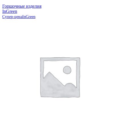
Горшочные изделия
InGreen
Супер-цена
InGreen