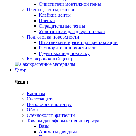
Очистители монтажной пены
Пленки, ленты, скотчи
Клейкие ленты
Пленки
Оградительные ленты
Уплотнители для дверей и окон
Подготовка поверхности
Шпатлевки и краски для реставрации
Растворители и очистители
Грунтовка под покраску
Коллеровочный центр
Декор
Декор
Карнизы
Светозащита
Потолочный плинтус
Обои
Стеклохолст, флизелин
Товары для оформления интерьера
Вазы
Ароматы для дома