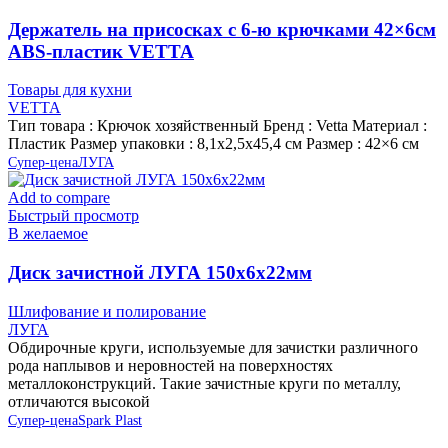
Держатель на присосках с 6-ю крючками 42×6см
ABS-пластик VETTA
Товары для кухни
VETTA
Тип товара : Крючок хозяйственный Бренд : Vetta Материал :
Пластик Размер упаковки : 8,1х2,5х45,4 см Размер : 42×6 см
Супер-цена
ЛУГА
Add to compare
Быстрый просмотр
В желаемое
Диск зачистной ЛУГА 150х6х22мм
Шлифование и полирование
ЛУГА
Обдирочные круги, используемые для зачистки различного
рода наплывов и неровностей на поверхностях
металлоконструкций. Такие зачистные круги по металлу,
отличаются высокой
Супер-цена
Spark Plast