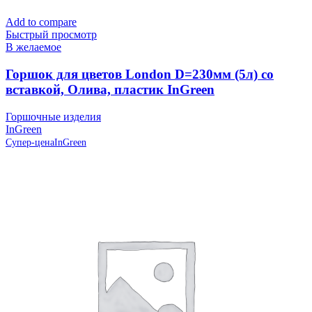
Add to compare
Быстрый просмотр
В желаемое
Горшок для цветов London D=230мм (5л) со
вставкой, Олива, пластик InGreen
Горшочные изделия
InGreen
Супер-цена
InGreen