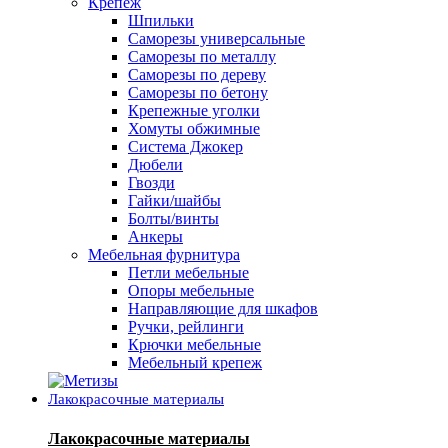
Крепеж
Шпильки
Саморезы универсальные
Саморезы по металлу
Саморезы по дереву
Саморезы по бетону
Крепежные уголки
Хомуты обжимные
Система Джокер
Дюбели
Гвозди
Гайки/шайбы
Болты/винты
Анкеры
Мебельная фурнитура
Петли мебельные
Опоры мебельные
Направляющие для шкафов
Ручки, рейлинги
Крючки мебельные
Мебельный крепеж
Лакокрасочные материалы
Лакокрасочные материалы