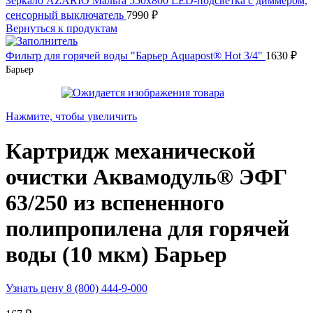
Зеркало AZARIO Мальта 550х800 LED-подсветка с диммером,
сенсорный выключатель
7990
₽
Вернуться к продуктам
Фильтр для горячей воды "Барьер Aquapost® Hot 3/4"
1630
₽
Барьер
Нажмите, чтобы увеличить
Картридж механической
очистки Аквамодуль® ЭФГ
63/250 из вспененного
полипропилена для горячей
воды (10 мкм) Барьер
Узнать цену 8 (800) 444-9-000