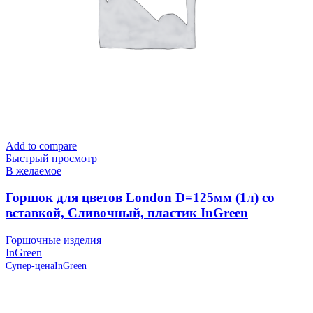
Add to compare
Быстрый просмотр
В желаемое
Горшок для цветов London D=125мм (1л) со
вставкой, Сливочный, пластик InGreen
Горшочные изделия
InGreen
Супер-цена
InGreen