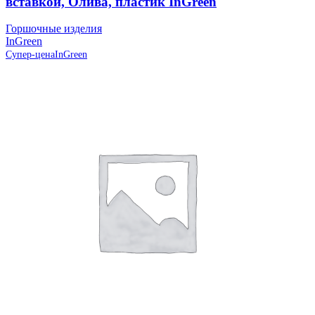
вставкой, Олива, пластик InGreen
Горшочные изделия
InGreen
Супер-цена
InGreen