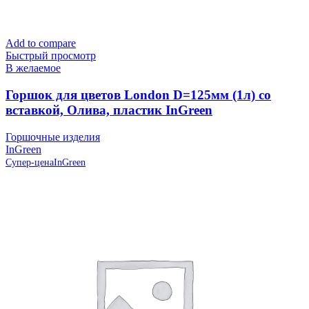
Add to compare
Быстрый просмотр
В желаемое
Горшок для цветов London D=125мм (1л) со
вставкой, Олива, пластик InGreen
Горшочные изделия
InGreen
Супер-цена
InGreen