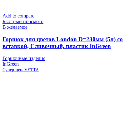
Add to compare
Быстрый просмотр
В желаемое
Горшок для цветов London D=230мм (5л) со
вставкой, Сливочный, пластик InGreen
Горшочные изделия
InGreen
Супер-цена
VETTA