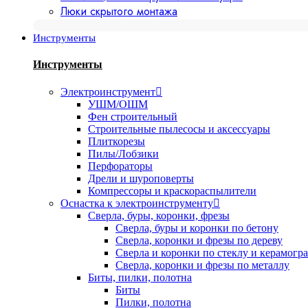
Люки скрытого монтажа
Инструменты
Инструменты
Электроинструмент
УШМ/ОШМ
Фен строительный
Строительные пылесосы и аксессуары
Плиткорезы
Пилы/Лобзики
Перфораторы
Дрели и шуроповерты
Компрессоры и краскораспылители
Оснастка к электроинструменту
Сверла, буры, коронки, фрезы
Сверла, буры и коронки по бетону
Сверла, коронки и фрезы по дереву
Сверла и коронки по стеклу и керамогр
Сверла, коронки и фрезы по металлу
Биты, пилки, полотна
Биты
Пилки, полотна