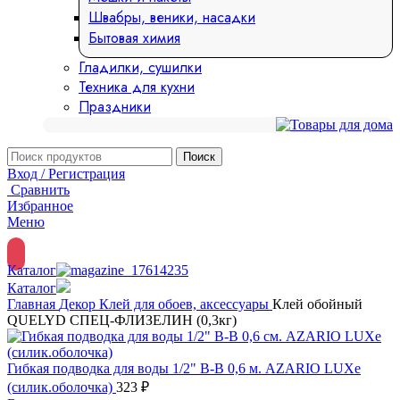
Швабры, веники, насадки
Бытовая химия
Гладилки, сушилки
Техника для кухни
Праздники
Поиск
Вход / Регистрация
Сравнить
Избранное
Меню
Каталог
Каталог
Главная
Декор
Клей для обоев, аксессуары
Клей обойный
QUELYD СПЕЦ-ФЛИЗЕЛИН (0,3кг)
Гибкая подводка для воды 1/2" В-В 0,6 м. AZARIO LUXe
(силик.оболочка)
323
₽