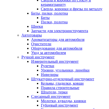
Сверла и коронки по стеклу и
керамограниту
Сверла, коронки и фрезы по металлу
Биты, пилки, полотна
Биты
Пилки, полотна
Шнеки
Запчасти для электроинструмента
Автотовары
Ароматизаторы для автомобиля
Очистители
Оборудование для автомобиля
Уход за автомобилем
Ручной инструмент
Измерительный инструмент
Рулетки
Уровни, угольники, линейки
Нивелиры
Штукатурно-отделочный инструмент
Кельмы, гладилки, ковши
Правила строительные
Шпатели, терки
Слесарный инструмент
Молотки, кувалды, киянки
Губцевый инструмент