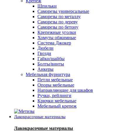
Крепеж
Шпильки
Саморезы универсальные
Саморезы по металлу
Саморезы по дереву
Саморезы по бетону
Крепежные уголки
Хомуты обжимные
Система Джокер
Дюбели
Гвозди
Гайки/шайбы
Болты/винты
Анкеры
Мебельная фурнитура
Петли мебельные
Опоры мебельные
Направляющие для шкафов
Ручки, рейлинги
Крючки мебельные
Мебельный крепеж
Лакокрасочные материалы
Лакокрасочные материалы