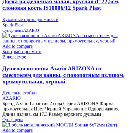
Доска разделочная малая, круглая d=22,5см,
слоновая кость IS10006/12 Spark Plast
Кухонные принадлежности
Spark Plast
Супер-цена
AZARIO
Add to compare
Быстрый просмотр
В желаемое
Душевая колонна Azario ARIZONA со
смесителем для ванны, с поворотным изливом,
прямоугольная, черный
Душевые стойки
AZARIO
Бренд Azario Гарантия 2 года Серия ARIZONA Форма
прямоугольная Цвет Черный Управление Однорычажное
Длина излива, см 17.3 Размер верхнего душа,мм
Супер-цена
Add to compare