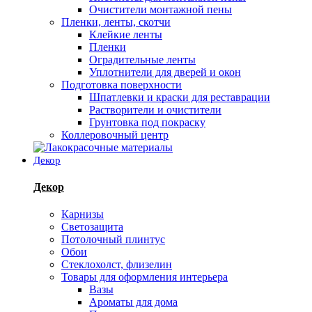
Очистители монтажной пены
Пленки, ленты, скотчи
Клейкие ленты
Пленки
Оградительные ленты
Уплотнители для дверей и окон
Подготовка поверхности
Шпатлевки и краски для реставрации
Растворители и очистители
Грунтовка под покраску
Коллеровочный центр
Декор
Декор
Карнизы
Светозащита
Потолочный плинтус
Обои
Стеклохолст, флизелин
Товары для оформления интерьера
Вазы
Ароматы для дома