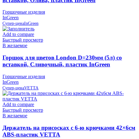
вставкой, Олива, пластик InGreen
Горшочные изделия
InGreen
Супер-цена
InGreen
Add to compare
Быстрый просмотр
В желаемое
Горшок для цветов London D=230мм (5л) со
вставкой, Сливочный, пластик InGreen
Горшочные изделия
InGreen
Супер-цена
VETTA
Add to compare
Быстрый просмотр
В желаемое
Держатель на присосках с 6-ю крючками 42×6см
ABS-пластик VETTA