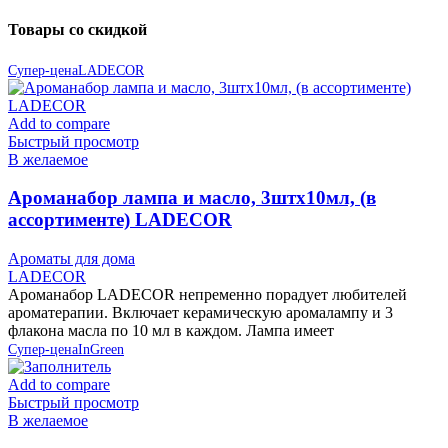
Товары со скидкой
Супер-цена
LADECOR
Add to compare
Быстрый просмотр
В желаемое
Ароманабор лампа и масло, 3штx10мл, (в
ассортименте) LADECOR
Ароматы для дома
LADECOR
Ароманабор LADECOR непременно порадует любителей
ароматерапии. Включает керамическую аромалампу и 3
флакона масла по 10 мл в каждом. Лампа имеет
Супер-цена
InGreen
Add to compare
Быстрый просмотр
В желаемое