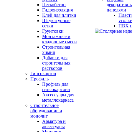
Пескобетон
декоративн
Гидроизоляция
панелями
Клей для плитки
Пласт
Штукатурные
уголк
сетки
ПВХ п
Грунтовки
Монтажные и
кладочные смеси
Строительная
химия
Добавки для
строительных
растворов
Гипсокартон
Профиль
Профиль для
гипсокартона
Аксессуары для
металлокаркаса
Строительное
оборудование и
монолит
Арматура и
аксессуары
Монолит