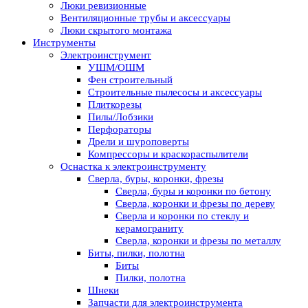
Люки ревизионные
Вентиляционные трубы и аксессуары
Люки скрытого монтажа
Инструменты
Электроинструмент
УШМ/ОШМ
Фен строительный
Строительные пылесосы и аксессуары
Плиткорезы
Пилы/Лобзики
Перфораторы
Дрели и шуроповерты
Компрессоры и краскораспылители
Оснастка к электроинструменту
Сверла, буры, коронки, фрезы
Сверла, буры и коронки по бетону
Сверла, коронки и фрезы по дереву
Сверла и коронки по стеклу и
керамограниту
Сверла, коронки и фрезы по металлу
Биты, пилки, полотна
Биты
Пилки, полотна
Шнеки
Запчасти для электроинструмента