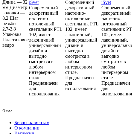
6K чёрный
4K чёрный
Длина — 32
iSvet
Современный
iSvet
«iSvet»
мм Диаметр
Современный
декоративный
Современный
тм «iSvet»
тм «iSvet»
головки —
декоративный
настенно-
декоративный
8,2 Шаг
настенно-
потолочный
настенно-
резьбы —
потолочный
светильник PTL
потолочный
2,7-2,8
светильник PTL
102, имеет
светильник PT
Упаковка —
102, имеет
лаконичный,
102, имеет
Пластиковое
лаконичный,
универсальный
лаконичный,
ведро
универсальный
дизайн и
универсальный
дизайн и
выгодно
дизайн и
выгодно
смотрится в
выгодно
смотрится в
любом
смотрится в
любом
интерьерном
любом
интерьерном
стиле.
интерьерном
стиле.
Предназначен
стиле.
Предназначен
для
Предназначен
для
использования
для
использования
использования
О нас
Бизнес-клиентам
О компании
Вакансии