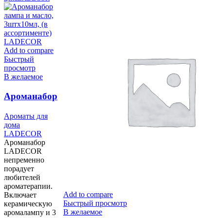
Add to compare
Быстрый
просмотр
В желаемое
Ароманабор
лампа и
Ароматы для
масло,
дома
3штx10мл, (в
LADECOR
Ароманабор
ассортименте)
LADECOR
LADECOR
непременно
порадует
любителей
ароматерапии.
Add to compare
Включает
Быстрый просмотр
керамическую
В желаемое
аромалампу и 3