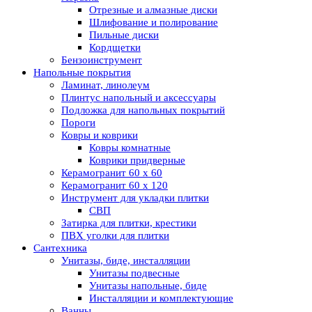
Отрезные и алмазные диски
Шлифование и полирование
Пильные диски
Кордщетки
Бензоинструмент
Напольные покрытия
Ламинат, линолеум
Плинтус напольный и аксессуары
Подложка для напольных покрытий
Пороги
Ковры и коврики
Ковры комнатные
Коврики придверные
Керамогранит 60 х 60
Керамогранит 60 х 120
Инструмент для укладки плитки
СВП
Затирка для плитки, крестики
ПВХ уголки для плитки
Сантехника
Унитазы, биде, инсталляции
Унитазы подвесные
Унитазы напольные, биде
Инсталляции и комплектующие
Ванны