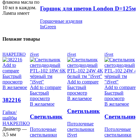
флакона масла по
10 мл в каждом.
Горшок для цветов London D=125мм 
Лампа имеет
вставкой, Олива, пластик InGreen
Горшочные изделия
InGreen
Похожие товары
НАКРЕПКО
iSvet
iSvet
iSvet
Add to
compare
Быстрый
просмотр
Add to compare
В желаемое
Add to compare
Быстрый
Add to compare
Быстрый
просмотр
Быстрый
просмотр
В желаемое
просмотр
382216
В желаемое
В желаемое
Cветильник
Гайки/
Cветильник
Cветильник
шайбы
светодиодный
НАКРЕПКО
Потолочные
светодиодный
светодиодн
PTL-102 24W
Диаметр —
Потолочные
светильники
Потолочные
PTL-102 18W
PTL-102 24
4K белый тм
3,5 мм
светильники
iSvet
светильники