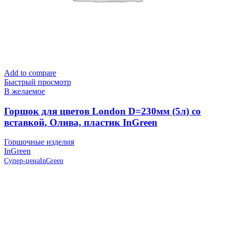
Add to compare
Быстрый просмотр
В желаемое
Горшок для цветов London D=230мм (5л) со
вставкой, Олива, пластик InGreen
Горшочные изделия
InGreen
Супер-цена
InGreen