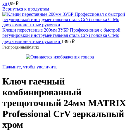
уп)
99
₽
Вернуться к продуктам
Клещи переставные 200мм ЗУБР Профессионал с быстрой
регулировкой инструментальная сталь CrNi головка CrMo
двухкомпонентные рукоятки
1395
₽
Распроданный
Matrix
Нажмите, чтобы увеличить
Ключ гаечный
комбинированный
трещоточный 24мм MATRIX
Professional CrV зеркальный
хром