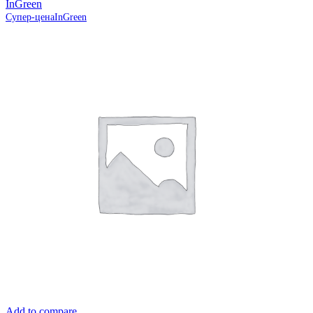
InGreen
Супер-цена
InGreen
Add to compare