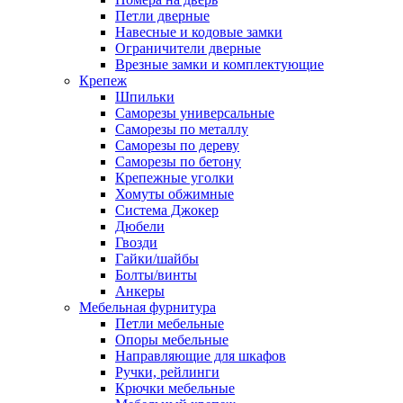
Петли дверные
Навесные и кодовые замки
Ограничители дверные
Врезные замки и комплектующие
Крепеж
Шпильки
Саморезы универсальные
Саморезы по металлу
Саморезы по дереву
Саморезы по бетону
Крепежные уголки
Хомуты обжимные
Система Джокер
Дюбели
Гвозди
Гайки/шайбы
Болты/винты
Анкеры
Мебельная фурнитура
Петли мебельные
Опоры мебельные
Направляющие для шкафов
Ручки, рейлинги
Крючки мебельные