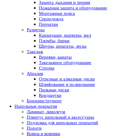
Защита дыхания и зрения
Пожарная защита и оборудование
Монтажные пояса
Спецодежда
Перчатки
Разметка
Карандаши, маркеры, мел
Пломбы, бирки
Шнуры, шпагаты, леска
Такелаж
Веревки, канаты
Такелажное оборудование
Стропы
Абразив
Отрезные и алмазные диски
Шлифование и полирование
Пильные диски
Кордщетки
Бензоинструмент
Напольные покрытия
Ламинат, линолеум
Плинтус напольный и аксессуары
Подложка для напольных покрытий
Пороги
Ковры и коврики