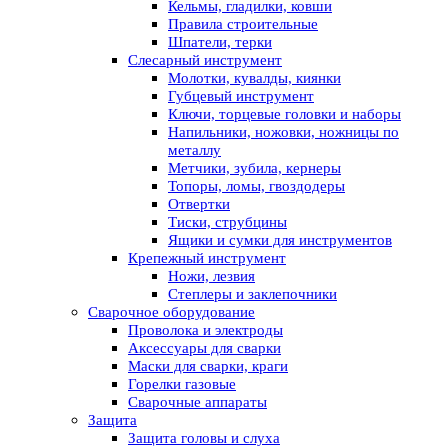
Кельмы, гладилки, ковши
Правила строительные
Шпатели, терки
Слесарный инструмент
Молотки, кувалды, киянки
Губцевый инструмент
Ключи, торцевые головки и наборы
Напильники, ножовки, ножницы по
металлу
Метчики, зубила, кернеры
Топоры, ломы, гвоздодеры
Отвертки
Тиски, струбцины
Ящики и сумки для инструментов
Крепежный инструмент
Ножи, лезвия
Степлеры и заклепочники
Сварочное оборудование
Проволока и электроды
Аксессуары для сварки
Маски для сварки, краги
Горелки газовые
Сварочные аппараты
Защита
Защита головы и слуха