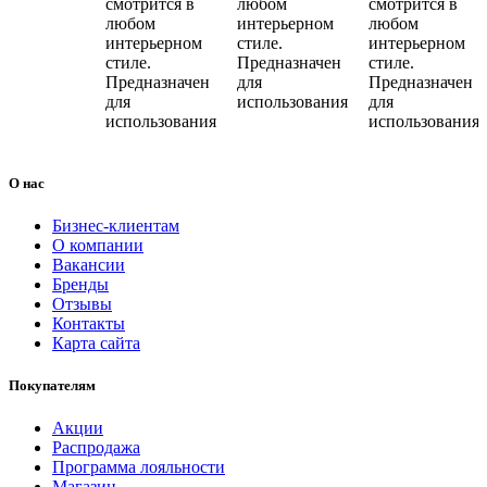
смотрится в
любом
смотрится в
любом
интерьерном
любом
интерьерном
стиле.
интерьерном
стиле.
Предназначен
стиле.
Предназначен
для
Предназначен
для
использования
для
использования
использования
О нас
Бизнес-клиентам
О компании
Вакансии
Бренды
Отзывы
Контакты
Карта сайта
Покупателям
Акции
Распродажа
Программа лояльности
Магазин