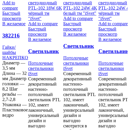
Add to
compare
Быстрый
просмотр
Add to compare
В желаемое
Add to compare
Быстрый
Add to compare
Быстрый
просмотр
Быстрый
просмотр
В желаемое
просмотр
382216
В желаемое
В желаемое
Cветильник
Гайки/
Cветильник
Cветильник
шайбы
светодиодный
НАКРЕПКО
Потолочные
светодиодный
светодиодн
PTL-102 24W
Диаметр —
Потолочные
светильники
Потолочные
PTL-102 18W
PTL-102 24
4K белый тм
3,5 мм
светильники
iSvet
светильники
6K чёрный
4K чёрный
Длина — 32
iSvet
Современный
iSvet
«iSvet»
мм Диаметр
Современный
декоративный
Современный
тм «iSvet»
тм «iSvet»
головки —
декоративный
настенно-
декоративный
8,2 Шаг
настенно-
потолочный
настенно-
резьбы —
потолочный
светильник PTL
потолочный
2,7-2,8
светильник PTL
102, имеет
светильник PT
Упаковка —
102, имеет
лаконичный,
102, имеет
Пластиковое
лаконичный,
универсальный
лаконичный,
ведро
универсальный
дизайн и
универсальный
дизайн и
выгодно
дизайн и
выгодно
смотрится в
выгодно