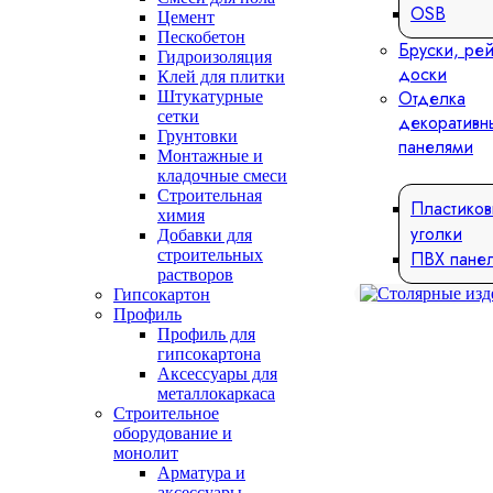
OSB
Цемент
Пескобетон
Бруски, рей
Гидроизоляция
доски
Клей для плитки
Отделка
Штукатурные
сетки
декоративн
Грунтовки
панелями
Монтажные и
кладочные смеси
Строительная
Пластико
химия
уголки
Добавки для
строительных
ПВХ пане
растворов
Гипсокартон
Профиль
Профиль для
гипсокартона
Аксессуары для
металлокаркаса
Строительное
оборудование и
монолит
Арматура и
аксессуары