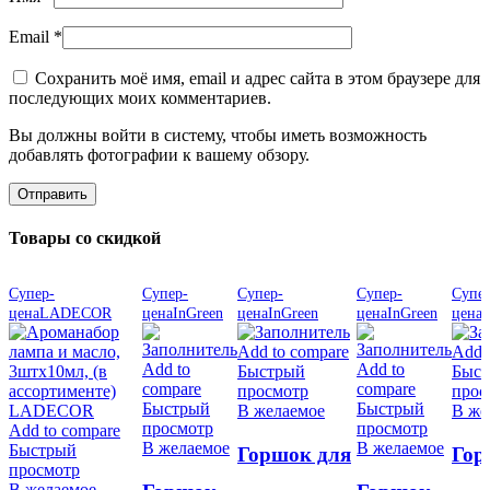
Email
*
Сохранить моё имя, email и адрес сайта в этом браузере для
последующих моих комментариев.
Вы должны войти в систему, чтобы иметь возможность
добавлять фотографии к вашему обзору.
Товары со скидкой
Супер-
Супер-
Супер-
Супер-
Супер
цена
LADECOR
цена
InGreen
цена
InGreen
цена
InGreen
цена
I
Add to compare
Add 
Add to
Add to
Быстрый
Быс
compare
compare
просмотр
прос
Быстрый
Быстрый
В желаемое
В же
просмотр
просмотр
Add to compare
В желаемое
В желаемое
Быстрый
Горшок для
Гор
просмотр
цветов
цве
В желаемое