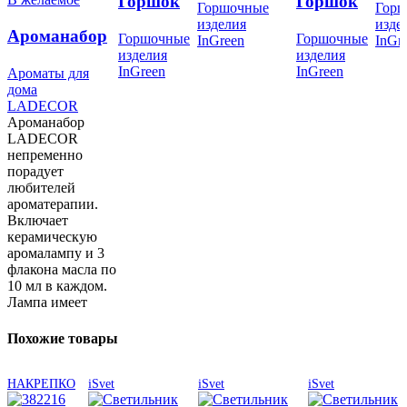
Горшок
Горшок
Горшочные
Гор
London
Lon
для
для
изделия
изде
Ароманабор
Горшочные
Горшочные
D=125мм
D=2
InGreen
InGr
цветов
цветов
изделия
изделия
лампа и
(1л) со
(5л)
London
London
InGreen
InGreen
Ароматы для
масло,
вставкой,
вст
дома
D=125мм
D=230мм
3штx10мл, (в
LADECOR
Сливочный,
Сли
(1л) со
(5л) со
Ароманабор
ассортименте)
пластик
пла
LADECOR
вставкой,
вставкой,
LADECOR
непременно
InGreen
InG
Олива,
Олива,
порадует
любителей
пластик
пластик
ароматерапии.
InGreen
InGreen
Включает
керамическую
аромалампу и 3
флакона масла по
10 мл в каждом.
Лампа имеет
Похожие товары
НАКРЕПКО
iSvet
iSvet
iSvet