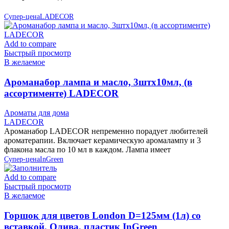
Супер-цена
LADECOR
Add to compare
Быстрый просмотр
В желаемое
Ароманабор лампа и масло, 3штx10мл, (в
ассортименте) LADECOR
Ароматы для дома
LADECOR
Ароманабор LADECOR непременно порадует любителей
ароматерапии. Включает керамическую аромалампу и 3
флакона масла по 10 мл в каждом. Лампа имеет
Супер-цена
InGreen
Add to compare
Быстрый просмотр
В желаемое
Горшок для цветов London D=125мм (1л) со
вставкой, Олива, пластик InGreen