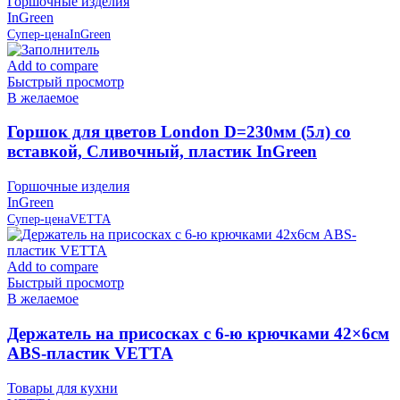
Горшочные изделия
InGreen
Супер-цена
InGreen
Add to compare
Быстрый просмотр
В желаемое
Горшок для цветов London D=230мм (5л) со
вставкой, Сливочный, пластик InGreen
Горшочные изделия
InGreen
Супер-цена
VETTA
Add to compare
Быстрый просмотр
В желаемое
Держатель на присосках с 6-ю крючками 42×6см
ABS-пластик VETTA
Товары для кухни