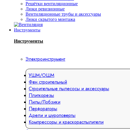
Решётки вентиляционные
Люки ревизионные
Вентиляционные трубы и аксессуары
Люки скрытого монтажа
Инструменты
Инструменты
Электроинструмент
УШМ/ОШМ
Фен строительный
Строительные пылесосы и аксессуары
Плиткорезы
Пилы/Лобзики
Перфораторы
Дрели и шуроповерты
Компрессоры и краскораспылители