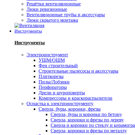
Решётки вентиляционные
Люки ревизионные
Вентиляционные трубы и аксессуары
Люки скрытого монтажа
Инструменты
Инструменты
Электроинструмент
УШМ/ОШМ
Фен строительный
Строительные пылесосы и аксессуары
Плиткорезы
Пилы/Лобзики
Перфораторы
Дрели и шуроповерты
Компрессоры и краскораспылители
Оснастка к электроинструменту
Сверла, буры, коронки, фрезы
Сверла, буры и коронки по бетону
Сверла, коронки и фрезы по дереву
Сверла и коронки по стеклу и керамогр
Сверла, коронки и фрезы по металлу