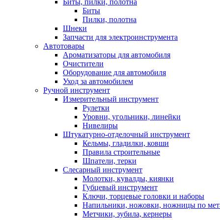
Биты, пилки, полотна
Биты
Пилки, полотна
Шнеки
Запчасти для электроинструмента
Автотовары
Ароматизаторы для автомобиля
Очистители
Оборудование для автомобиля
Уход за автомобилем
Ручной инструмент
Измерительный инструмент
Рулетки
Уровни, угольники, линейки
Нивелиры
Штукатурно-отделочный инструмент
Кельмы, гладилки, ковши
Правила строительные
Шпатели, терки
Слесарный инструмент
Молотки, кувалды, киянки
Губцевый инструмент
Ключи, торцевые головки и наборы
Напильники, ножовки, ножницы по мет
Метчики, зубила, кернеры