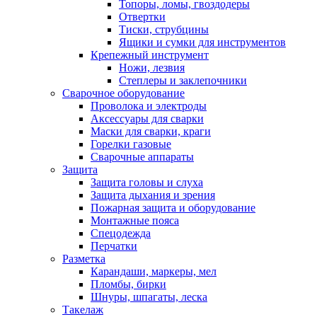
Топоры, ломы, гвоздодеры
Отвертки
Тиски, струбцины
Ящики и сумки для инструментов
Крепежный инструмент
Ножи, лезвия
Степлеры и заклепочники
Сварочное оборудование
Проволока и электроды
Аксессуары для сварки
Маски для сварки, краги
Горелки газовые
Сварочные аппараты
Защита
Защита головы и слуха
Защита дыхания и зрения
Пожарная защита и оборудование
Монтажные пояса
Спецодежда
Перчатки
Разметка
Карандаши, маркеры, мел
Пломбы, бирки
Шнуры, шпагаты, леска
Такелаж