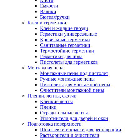
Кисти
Емкости
Валики
Бюгеля/ручки
Клеи и герметики
Клей и жидкие гвозди
Герметики универсальные
Кровельные герметики
Санитарные герметики
Термостойкие герметики
Герметики для пола
Пистолеты для герметиков
Монтажная пена
Монтажные пены под пистолет
Ручные монтажные пены
Пистолеты для монтажной пены
Очистители монтажной пены
Пленки, ленты, скотчи
Клейкие ленты
Пленки
Оградительные ленты
Уплотнители для дверей и окон
Подготовка поверхности
Шпатлевки и краски для реставрации
Растворители и очистители