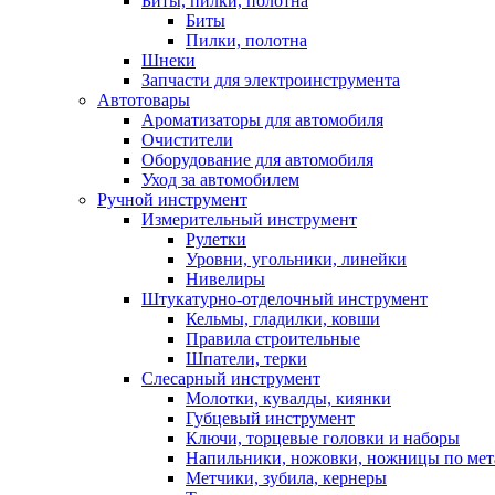
Биты, пилки, полотна
Биты
Пилки, полотна
Шнеки
Запчасти для электроинструмента
Автотовары
Ароматизаторы для автомобиля
Очистители
Оборудование для автомобиля
Уход за автомобилем
Ручной инструмент
Измерительный инструмент
Рулетки
Уровни, угольники, линейки
Нивелиры
Штукатурно-отделочный инструмент
Кельмы, гладилки, ковши
Правила строительные
Шпатели, терки
Слесарный инструмент
Молотки, кувалды, киянки
Губцевый инструмент
Ключи, торцевые головки и наборы
Напильники, ножовки, ножницы по мет
Метчики, зубила, кернеры