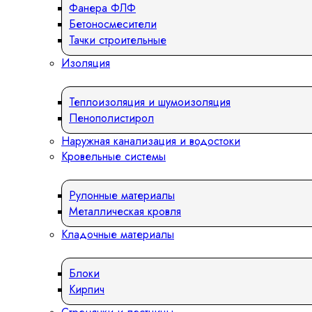
Фанера ФЛФ
Бетоносмесители
Тачки строительные
Изоляция
Теплоизоляция и шумоизоляция
Пенополистирол
Наружная канализация и водостоки
Кровельные системы
Рулонные материалы
Металлическая кровля
Кладочные материалы
Блоки
Кирпич