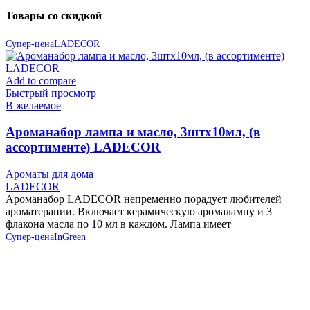
Товары со скидкой
Супер-цена
LADECOR
Add to compare
Быстрый просмотр
В желаемое
Ароманабор лампа и масло, 3штx10мл, (в
ассортименте) LADECOR
Ароматы для дома
LADECOR
Ароманабор LADECOR непременно порадует любителей
ароматерапии. Включает керамическую аромалампу и 3
флакона масла по 10 мл в каждом. Лампа имеет
Супер-цена
InGreen