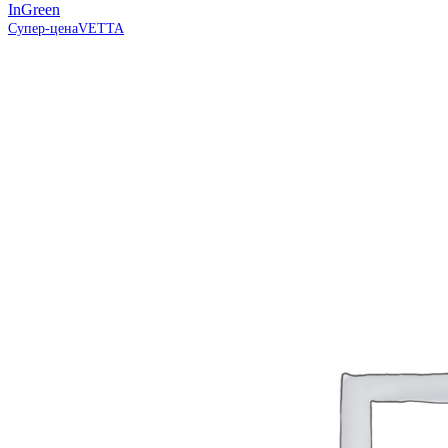
InGreen
Супер-цена
VETTA