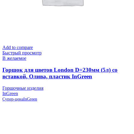
Add to compare
Быстрый просмотр
В желаемое
Горшок для цветов London D=230мм (5л) со
вставкой, Олива, пластик InGreen
Горшочные изделия
InGreen
Супер-цена
InGreen