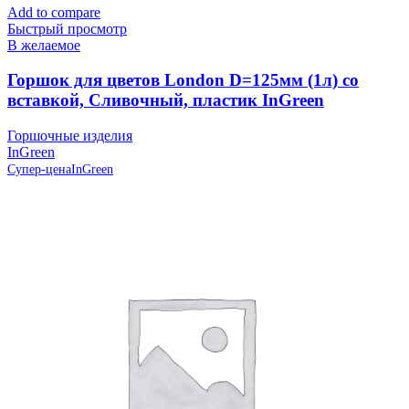
Add to compare
Быстрый просмотр
В желаемое
Горшок для цветов London D=125мм (1л) со
вставкой, Сливочный, пластик InGreen
Горшочные изделия
InGreen
Супер-цена
InGreen