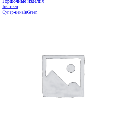
Горшочные изделия
InGreen
Супер-цена
InGreen