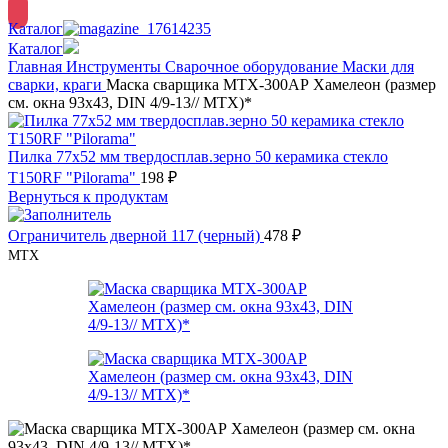
Каталог
Каталог
Главная
Инструменты
Сварочное оборудование
Маски для
сварки, краги
Маска сварщика MTX-300АР Хамелеон (размер
см. окна 93х43, DIN 4/9-13// MTX)*
Пилка 77x52 мм твердосплав.зерно 50 керамика стекло
T150RF "Pilorama"
198
₽
Вернуться к продуктам
Ограничитель дверной 117 (черный)
478
₽
МТХ