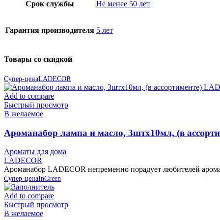
Срок службы
Не менее 50 лет
Гарантия производителя
5 лет
Товары со скидкой
Супер-цена
LADECOR
Add to compare
Быстрый просмотр
В желаемое
Ароманабор лампа и масло, 3штx10мл, (в ассор
Ароматы для дома
LADECOR
Ароманабор LADECOR непременно порадует любителей аромате
Супер-цена
InGreen
Add to compare
Быстрый просмотр
В желаемое