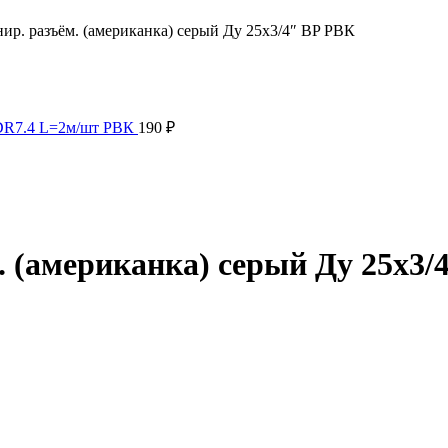
р. разъём. (американка) серый Ду 25х3/4″ ВP РВК
SDR7.4 L=2м/шт РВК
190
₽
 (американка) серый Ду 25х3/