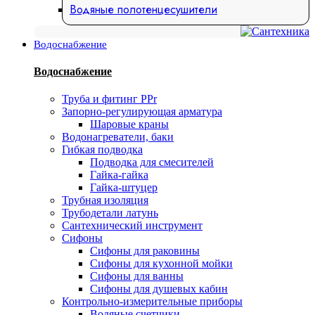
Водяные полотенцесушители
Водоснабжение
Водоснабжение
Труба и фитинг PPr
Запорно-регулирующая арматура
Шаровые краны
Водонагреватели, баки
Гибкая подводка
Подводка для смесителей
Гайка-гайка
Гайка-штуцер
Трубная изоляция
Трубодетали латунь
Сантехнический инструмент
Сифоны
Сифоны для раковины
Сифоны для кухонной мойки
Сифоны для ванны
Сифоны для душевых кабин
Контрольно-измерительные приборы
Водяные счетчики