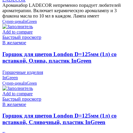
Ароманабор LADECOR непременно порадует любителей
ароматерапии. Включает керамическую аромалампу и 3
флакона масла по 10 мл в каждом. Лампа имеет
Супер-цена
InGreen
Add to compare
Быстрый просмотр
В желаемое
Горшок для цветов London D=125мм (1л) со
вставкой, Олива, пластик InGreen
Горшочные изделия
InGreen
Супер-цена
InGreen
Add to compare
Быстрый просмотр
В желаемое
Горшок для цветов London D=125мм (1л) со
вставкой, Сливочный, пластик InGreen