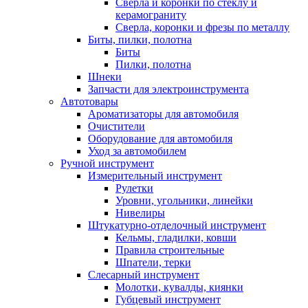
Сверла и коронки по стеклу и
керамограниту
Сверла, коронки и фрезы по металлу
Биты, пилки, полотна
Биты
Пилки, полотна
Шнеки
Запчасти для электроинструмента
Автотовары
Ароматизаторы для автомобиля
Очистители
Оборудование для автомобиля
Уход за автомобилем
Ручной инструмент
Измерительный инструмент
Рулетки
Уровни, угольники, линейки
Нивелиры
Штукатурно-отделочный инструмент
Кельмы, гладилки, ковши
Правила строительные
Шпатели, терки
Слесарный инструмент
Молотки, кувалды, киянки
Губцевый инструмент