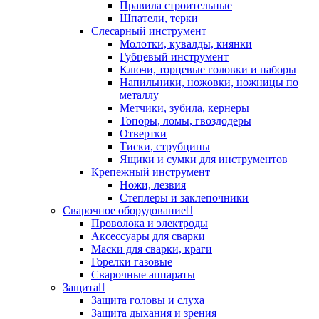
Правила строительные
Шпатели, терки
Слесарный инструмент
Молотки, кувалды, киянки
Губцевый инструмент
Ключи, торцевые головки и наборы
Напильники, ножовки, ножницы по
металлу
Метчики, зубила, кернеры
Топоры, ломы, гвоздодеры
Отвертки
Тиски, струбцины
Ящики и сумки для инструментов
Крепежный инструмент
Ножи, лезвия
Степлеры и заклепочники
Сварочное оборудование
Проволока и электроды
Аксессуары для сварки
Маски для сварки, краги
Горелки газовые
Сварочные аппараты
Защита
Защита головы и слуха
Защита дыхания и зрения