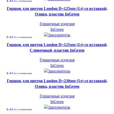
СУПЕР-ЦЕНА
Add to compare
Быстрый просмотр
INGREEN
Горшок для цветов London D=125мм (1л) со вставкой,
В желаемое
Олива, пластик InGreen
Горшочные изделия
InGreen
СУПЕР-ЦЕНА
Add to compare
Быстрый просмотр
INGREEN
Горшок для цветов London D=125мм (1л) со вставкой,
В желаемое
Сливочный, пластик InGreen
Горшочные изделия
InGreen
СУПЕР-ЦЕНА
Add to compare
Быстрый просмотр
INGREEN
Горшок для цветов London D=230мм (5л) со вставкой,
В желаемое
Олива, пластик InGreen
Горшочные изделия
InGreen
СУПЕР-ЦЕНА
Add to compare