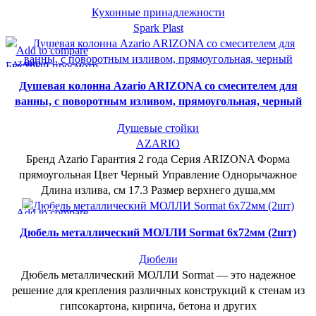
Кухонные принадлежности
Spark Plast
СУПЕР-ЦЕНА
Add to compare
Быстрый просмотр
AZARIO
В желаемое
Душевая колонна Azario ARIZONA со смесителем для
ванны, с поворотным изливом, прямоугольная, черный
Душевые стойки
AZARIO
Бренд Azario Гарантия 2 года Серия ARIZONA Форма
прямоугольная Цвет Черный Управление Однорычажное
Длина излива, см 17.3 Размер верхнего душа,мм
СУПЕР-ЦЕНА
Add to compare
Быстрый просмотр
Дюбель металлический МОЛЛИ Sormat 6х72мм (2шт)
В желаемое
Дюбели
Дюбель металлический МОЛЛИ Sormat — это надежное
решение для крепления различных конструкций к стенам из
гипсокартона, кирпича, бетона и других