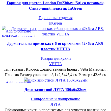
Быстрый просмотр
INGREEN
Горшок для цветов London D=230мм (5л) со вставкой,
В желаемое
Сливочный, пластик InGreen
Горшочные изделия
InGreen
СУПЕР-ЦЕНА
Add to compare
Быстрый просмотр
VETTA
В желаемое
Держатель на присосках с 6-ю крючками 42×6см ABS-
пластик VETTA
Товары для кухни
VETTA
Тип товара : Крючок хозяйственный Бренд : Vetta Материал :
Пластик Размер упаковки : 8,1х2,5х45,4 см Размер : 42×6 см
СУПЕР-ЦЕНА
Add to compare
Быстрый просмотр
ЛУГА
Диск зачистной ЛУГА 150х6х22мм
В желаемое
Шлифование и полирование
ЛУГА
Обдирочные круги, используемые для зачистки различного