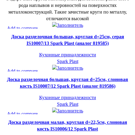
рода наплывов и неровностей на поверхностях
металлоконструкций. Такие зачистные круги по металлу,
отличаются высокой
СУПЕР-ЦЕНА
Add to compare
Быстрый просмотр
SPARK PLAST
Доска разделочная большая, круглая d=25см, серая
В желаемое
IS10007/13 Spark Plast (аналог 819585)
Кухонные принадлежности
Spark Plast
СУПЕР-ЦЕНА
Add to compare
Быстрый просмотр
SPARK PLAST
Доска разделочная большая, круглая d=25см, слоновая
В желаемое
кость IS10007/12 Spark Plast (аналог 819586)
Кухонные принадлежности
Spark Plast
СУПЕР-ЦЕНА
Add to compare
Быстрый просмотр
SPARK PLAST
Доска разделочная малая, круглая d=22,5см, слоновая
В желаемое
кость IS10006/12 Spark Plast