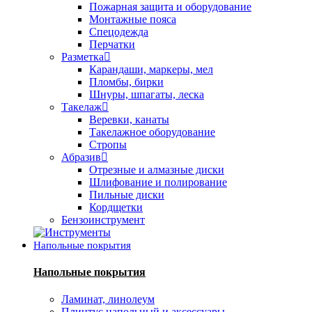
Пожарная защита и оборудование
Монтажные пояса
Спецодежда
Перчатки
Разметка
Карандаши, маркеры, мел
Пломбы, бирки
Шнуры, шпагаты, леска
Такелаж
Веревки, канаты
Такелажное оборудование
Стропы
Абразив
Отрезные и алмазные диски
Шлифование и полирование
Пильные диски
Кордщетки
Бензоинструмент
Напольные покрытия
Напольные покрытия
Ламинат, линолеум
Плинтус напольный и аксессуары