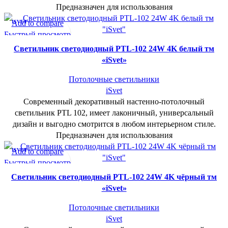
Предназначен для использования
ISVET
Add to compare
Быстрый просмотр
В желаемое
Cветильник светодиодный PTL-102 24W 4K белый тм
«iSvet»
Потолочные светильники
iSvet
Современный декоративный настенно-потолочный
светильник PTL 102, имеет лаконичный, универсальный
дизайн и выгодно смотрится в любом интерьерном стиле.
Предназначен для использования
ISVET
Add to compare
Быстрый просмотр
В желаемое
Cветильник светодиодный PTL-102 24W 4K чёрный тм
«iSvet»
Потолочные светильники
iSvet