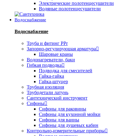
Электрические полотенцесушители
Водяные полотенцесушители
Водоснабжение
Водоснабжение
Труба и фитинг PPr
Запорно-регулирующая арматура
Шаровые краны
Водонагреватели, баки
Гибкая подводка
Подводка для смесителей
Гайка-гайка
Гайка-штуцер
Трубная изоляция
Трубодетали латунь
Сантехнический инструмент
Сифоны
Сифоны для раковины
Сифоны для кухонной мойки
Сифоны для ванны
Сифоны для душевых кабин
Контрольно-измерительные приборы