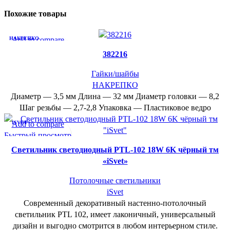
Похожие товары
НАКРЕПКО
Add to compare
Быстрый просмотр
382216
В желаемое
Гайки/шайбы
НАКРЕПКО
Диаметр — 3,5 мм Длина — 32 мм Диаметр головки — 8,2
Шаг резьбы — 2,7-2,8 Упаковка — Пластиковое ведро
ISVET
Add to compare
Быстрый просмотр
В желаемое
Cветильник светодиодный PTL-102 18W 6K чёрный тм
«iSvet»
Потолочные светильники
iSvet
Современный декоративный настенно-потолочный
светильник PTL 102, имеет лаконичный, универсальный
дизайн и выгодно смотрится в любом интерьерном стиле.