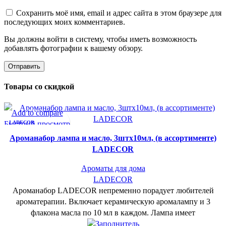
Сохранить моё имя, email и адрес сайта в этом браузере для
последующих моих комментариев.
Вы должны войти в систему, чтобы иметь возможность
добавлять фотографии к вашему обзору.
Товары со скидкой
СУПЕР-ЦЕНА
Add to compare
Быстрый просмотр
LADECOR
В желаемое
Ароманабор лампа и масло, 3штx10мл, (в ассортименте)
LADECOR
Ароматы для дома
LADECOR
Ароманабор LADECOR непременно порадует любителей
ароматерапии. Включает керамическую аромалампу и 3
флакона масла по 10 мл в каждом. Лампа имеет