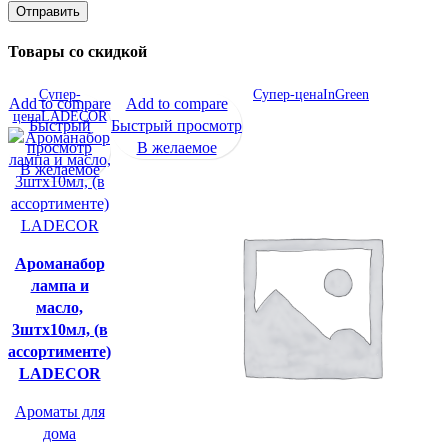
Товары со скидкой
Супер-
Супер-цена
InGreen
Add to compare
Add to compare
цена
LADECOR
Быстрый
Быстрый просмотр
просмотр
В желаемое
В желаемое
Ароманабор
лампа и
масло,
3штx10мл, (в
ассортименте)
LADECOR
Ароматы для
дома