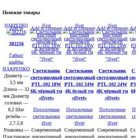
Похожие товары
НАКРЕПКО
iSvet
iSvet
iSvet
Add to
Add to compare
Add to compare
Add to compare
Add
compare
Быстрый
Быстрый
Быстрый
Быстрый
просмотр
просмотр
просмотр
п
382216
просмотр
В желаемое
В желаемое
В желаемое
В 
В желаемое
Гайки/
шайбы
НАКРЕПКО
Cветильник
Cветильник
Cветильник
Cв
Диаметр —
светодиодный
светодиодный
светодиодный
све
3,5 мм
PTL-102 18W
PTL-102 24W
PTL-102 24W
PT
Длина — 32
6K чёрный тм
4K белый тм
4K чёрный тм
6K
мм Диаметр
«iSvet»
«iSvet»
«iSvet»
головки —
8,2 Шаг
Потолочные
Потолочные
Потолочные
По
резьбы —
светильники
светильники
светильники
св
2,7-2,8
iSvet
iSvet
iSvet
Упаковка —
Современный
Современный
Современный
Со
Пластиковое
декоративный
декоративный
декоративный
дек