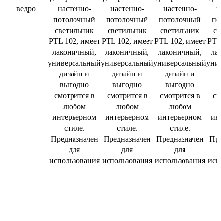
ведро
настенно-
настенно-
настенно-
н
потолочный
потолочный
потолочный
по
светильник
светильник
светильник
св
PTL 102, имеет
PTL 102, имеет
PTL 102, имеет
PTL
лаконичный,
лаконичный,
лаконичный,
ла
универсальный
универсальный
универсальный
уни
дизайн и
дизайн и
дизайн и
выгодно
выгодно
выгодно
смотрится в
смотрится в
смотрится в
см
любом
любом
любом
интерьерном
интерьерном
интерьерном
ин
стиле.
стиле.
стиле.
Предназначен
Предназначен
Предназначен
Пре
для
для
для
использования
использования
использования
исп