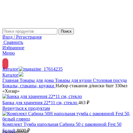
Поиск
Вход / Регистрация
Сравнить
Избранное
Меню
Каталог
Каталог
Главная
Товары для дома
Товары для кухни
Столовая посуда
Бокалы, стаканы, кружки
Набор стаканов д/виски 6шт 330мл
«Хизар»
Банка для хранения 22*11 см, стекло
463
₽
Вернуться к продуктам
Комплект Тумба напольная Сабина 50 с раковиной Fest 50
Белый
8600
₽
Распроданный