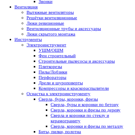
Звонки
Вентиляция
Вытяжные вентиляторы
Решётки вентиляционные
Люки ревизионные
Вентиляционные трубы и аксессуары
Люки скрытого монтажа
Инструменты
Электроинструмент
УШМ/ОШМ
Фен строительный
Строительные пылесосы и аксессуары
Плиткорезы
Пилы/Лобзики
Перфораторы
Дрели и шуроповерты
Компрессоры и краскораспылители
Оснастка к электроинструменту
Сверла, буры, коронки, фрезы
Сверла, буры и коронки по бетону
Сверла, коронки и фрезы по дереву
Сверла и коронки по стеклу и
керамограниту
Сверла, коронки и фрезы по металлу
Биты, пилки, полотна