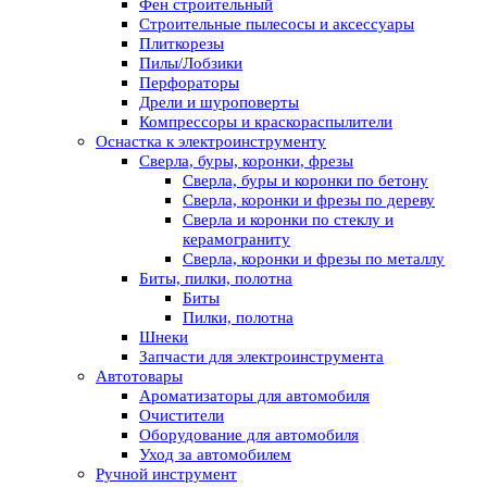
Фен строительный
Строительные пылесосы и аксессуары
Плиткорезы
Пилы/Лобзики
Перфораторы
Дрели и шуроповерты
Компрессоры и краскораспылители
Оснастка к электроинструменту
Сверла, буры, коронки, фрезы
Сверла, буры и коронки по бетону
Сверла, коронки и фрезы по дереву
Сверла и коронки по стеклу и
керамограниту
Сверла, коронки и фрезы по металлу
Биты, пилки, полотна
Биты
Пилки, полотна
Шнеки
Запчасти для электроинструмента
Автотовары
Ароматизаторы для автомобиля
Очистители
Оборудование для автомобиля
Уход за автомобилем
Ручной инструмент