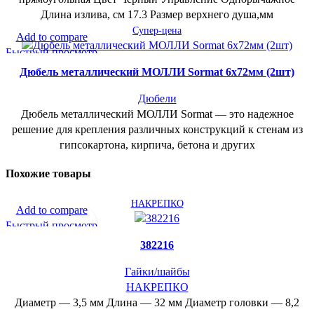
Длина излива, см 17.3 Размер верхнего душа,мм
Супер-цена
Add to compare
Быстрый просмотр
В желаемое
Дюбель металлический МОЛЛИ Sormat 6х72мм (2шт)
Дюбели
Дюбель металлический МОЛЛИ Sormat — это надежное
решение для крепления различных конструкций к стенам из
гипсокартона, кирпича, бетона и других
Похожие товары
НАКРЕПКО
Add to compare
Быстрый просмотр
В желаемое
382216
Гайки/шайбы
НАКРЕПКО
Диаметр — 3,5 мм Длина — 32 мм Диаметр головки — 8,2