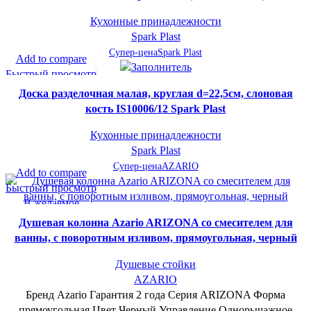
Кухонные принадлежности
Spark Plast
Супер-цена
Spark Plast
Add to compare
Быстрый просмотр
В желаемое
Доска разделочная малая, круглая d=22,5см, слоновая
кость IS10006/12 Spark Plast
Кухонные принадлежности
Spark Plast
Супер-цена
AZARIO
Add to compare
Быстрый просмотр
В желаемое
Душевая колонна Azario ARIZONA со смесителем для
ванны, с поворотным изливом, прямоугольная, черный
Душевые стойки
AZARIO
Бренд Azario Гарантия 2 года Серия ARIZONA Форма
прямоугольная Цвет Черный Управление Однорычажное