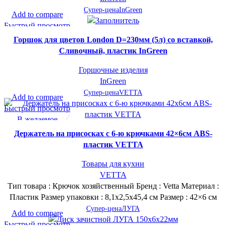
Супер-цена
InGreen
Add to compare
Быстрый просмотр
В желаемое
Горшок для цветов London D=230мм (5л) со вставкой,
Сливочный, пластик InGreen
Горшочные изделия
InGreen
Супер-цена
VETTA
Add to compare
Быстрый просмотр
В желаемое
Держатель на присосках с 6-ю крючками 42×6см ABS-
пластик VETTA
Товары для кухни
VETTA
Тип товара : Крючок хозяйственный Бренд : Vetta Материал :
Пластик Размер упаковки : 8,1х2,5х45,4 см Размер : 42×6 см
Супер-цена
ЛУГА
Add to compare
Быстрый просмотр