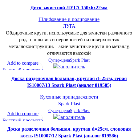
В желаемое
Диск зачистной ЛУГА 150х6х22мм
Шлифование и полирование
ЛУГА
Обдирочные круги, используемые для зачистки различного
рода наплывов и неровностей на поверхностях
металлоконструкций. Такие зачистные круги по металлу,
отличаются высокой
Супер-цена
Spark Plast
Add to compare
Быстрый просмотр
В желаемое
Доска разделочная большая, круглая d=25см, серая
IS10007/13 Spark Plast (аналог 819585)
Кухонные принадлежности
Spark Plast
Супер-цена
Spark Plast
Add to compare
Быстрый просмотр
В желаемое
Доска разделочная большая, круглая d=25см, слоновая
кость IS10007/12 Spark Plast (аналог 819586)