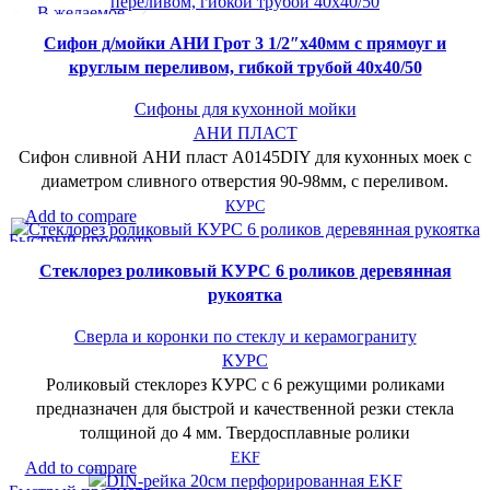
В желаемое
Cифон д/мойки АНИ Грот 3 1/2″х40мм с прямоуг и
круглым переливом, гибкой трубой 40х40/50
Сифоны для кухонной мойки
АНИ ПЛАСТ
Сифон сливной АНИ пласт A0145DIY для кухонных моек с
диаметром сливного отверстия 90-98мм, с переливом.
КУРС
Add to compare
Быстрый просмотр
В желаемое
Cтеклорез роликовый КУРС 6 роликов деревянная
рукоятка
Сверла и коронки по стеклу и керамограниту
КУРС
Роликовый стеклорез КУРС с 6 режущими роликами
предназначен для быстрой и качественной резки стекла
толщиной до 4 мм. Твердосплавные ролики
EKF
Add to compare