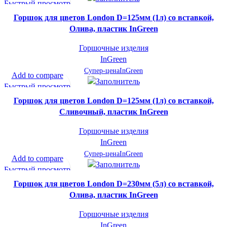
Быстрый просмотр
В желаемое
Горшок для цветов London D=125мм (1л) со вставкой,
Олива, пластик InGreen
Горшочные изделия
InGreen
Супер-цена
InGreen
Add to compare
Быстрый просмотр
В желаемое
Горшок для цветов London D=125мм (1л) со вставкой,
Сливочный, пластик InGreen
Горшочные изделия
InGreen
Супер-цена
InGreen
Add to compare
Быстрый просмотр
В желаемое
Горшок для цветов London D=230мм (5л) со вставкой,
Олива, пластик InGreen
Горшочные изделия
InGreen