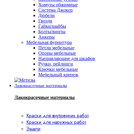
Хомуты обжимные
Система Джокер
Дюбели
Гвозди
Гайки/шайбы
Болты/винты
Анкеры
Мебельная фурнитура
Петли мебельные
Опоры мебельные
Направляющие для шкафов
Ручки, рейлинги
Крючки мебельные
Мебельный крепеж
Лакокрасочные материалы
Лакокрасочные материалы
Краски для внутренних работ
Краски для наружных работ
Эмали