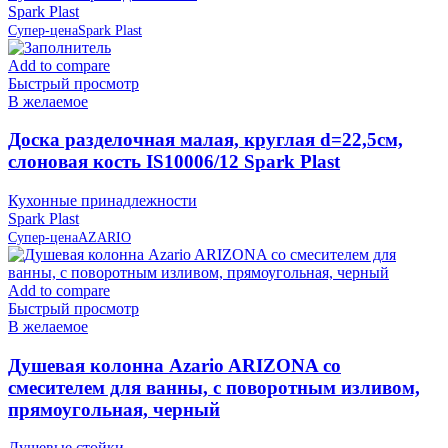
Spark Plast
Супер-цена
Spark Plast
Add to compare
Быстрый просмотр
В желаемое
Доска разделочная малая, круглая d=22,5см,
слоновая кость IS10006/12 Spark Plast
Кухонные принадлежности
Spark Plast
Супер-цена
AZARIO
Add to compare
Быстрый просмотр
В желаемое
Душевая колонна Azario ARIZONA со
смесителем для ванны, с поворотным изливом,
прямоугольная, черный
Душевые стойки