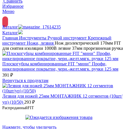
Сравнить
Избранное
Меню
Каталог
Каталог
Главная
Инструменты
Ручной инструмент
Крепежный
инструмент
Ножи, лезвия
Нож диэлектрический 170мм FIT
для снятия изоляции 1000B лезвие 37мм прорезиненая ручка
Плоскогубцы комбинированные FIT "мини" Профи,
никелированное покрытие, черн.-желт.мягк. ручки 125 мм
391
₽
Вернуться к продуктам
Лезвия для ножей 25мм МОНТАЖНИК 12 сегментов (10шт/
уп) (10/50)
293
₽
Распроданный
FIT
Нажмите, чтобы увеличить