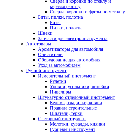
Сверла и коронки по стеклу и
керамограниту
Сверла, коронки и фрезы по металлу
Биты, пилки, полотна
Биты
Пилки, полотна
Шнеки
Запчасти для электроинструмента
Автотовары
Ароматизаторы для автомобиля
Очистители
Оборудование для автомобиля
Уход за автомобилем
Ручной инструмент
Измерительный инструмент
Рулетки
Уровни, угольники, линейки
Нивелиры
Штукатурно-отделочный инструмент
Кельмы, гладилки, ковши
Правила строительные
Шпатели, терки
Слесарный инструмент
Молотки, кувалды, киянки
Губцевый инструмент