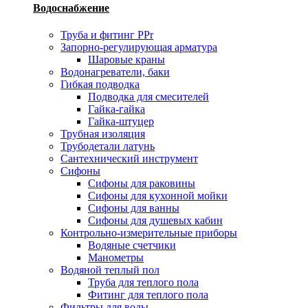
Водоснабжение
Труба и фитинг PPr
Запорно-регулирующая арматура
Шаровые краны
Водонагреватели, баки
Гибкая подводка
Подводка для смесителей
Гайка-гайка
Гайка-штуцер
Трубная изоляция
Трубодетали латунь
Сантехнический инструмент
Сифоны
Сифоны для раковины
Сифоны для кухонной мойки
Сифоны для ванны
Сифоны для душевых кабин
Контрольно-измерительные приборы
Водяные счетчики
Манометры
Водяной теплый пол
Труба для теплого пола
Фитинг для теплого пола
Фильтры для воды