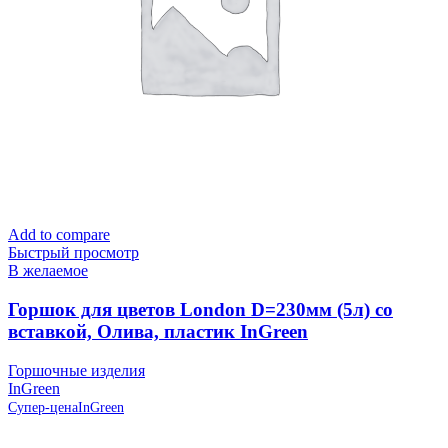
Add to compare
Быстрый просмотр
В желаемое
Горшок для цветов London D=230мм (5л) со
вставкой, Олива, пластик InGreen
Горшочные изделия
InGreen
Супер-цена
InGreen