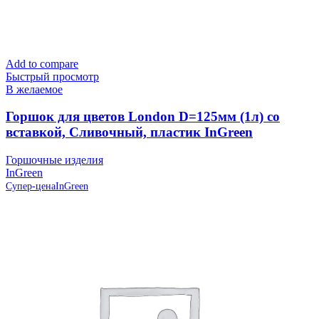
Add to compare
Быстрый просмотр
В желаемое
Горшок для цветов London D=125мм (1л) со
вставкой, Сливочный, пластик InGreen
Горшочные изделия
InGreen
Супер-цена
InGreen