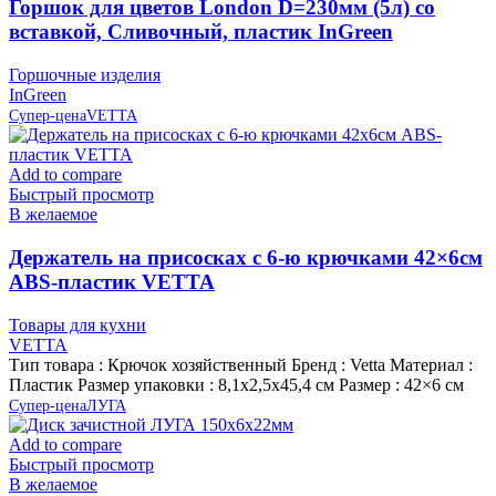
Горшок для цветов London D=230мм (5л) со
вставкой, Сливочный, пластик InGreen
Горшочные изделия
InGreen
Супер-цена
VETTA
Add to compare
Быстрый просмотр
В желаемое
Держатель на присосках с 6-ю крючками 42×6см
ABS-пластик VETTA
Товары для кухни
VETTA
Тип товара : Крючок хозяйственный Бренд : Vetta Материал :
Пластик Размер упаковки : 8,1х2,5х45,4 см Размер : 42×6 см
Супер-цена
ЛУГА
Add to compare
Быстрый просмотр
В желаемое