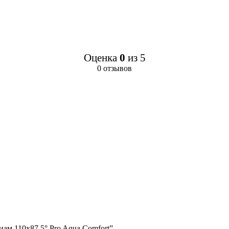
Оценка
0
из 5
0 отзывов
иам.110х87,5° Pro Aqua Comfort”