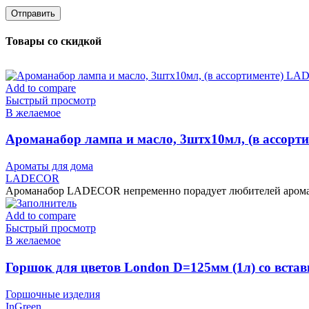
Товары со скидкой
Add to compare
Быстрый просмотр
В желаемое
Ароманабор лампа и масло, 3штx10мл, (в ассор
Ароматы для дома
LADECOR
Ароманабор LADECOR непременно порадует любителей аромате
Add to compare
Быстрый просмотр
В желаемое
Горшок для цветов London D=125мм (1л) со встав
Горшочные изделия
InGreen