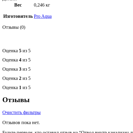
Вес
0,246 кг
Изготовитель
Pro Aqua
Отзывы (0)
Оценка
5
из 5
Оценка
4
из 5
Оценка
3
из 5
Оценка
2
из 5
Оценка
1
из 5
Отзывы
Очистить фильтры
Отзывов пока нет.
Будьте первым, кто оставил отзыв на “Отвод внутр.канализац.д