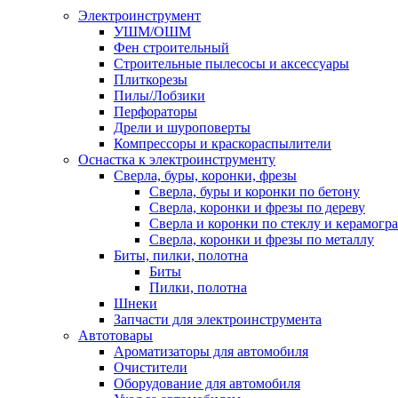
Электроинструмент
УШМ/ОШМ
Фен строительный
Строительные пылесосы и аксессуары
Плиткорезы
Пилы/Лобзики
Перфораторы
Дрели и шуроповерты
Компрессоры и краскораспылители
Оснастка к электроинструменту
Сверла, буры, коронки, фрезы
Сверла, буры и коронки по бетону
Сверла, коронки и фрезы по дереву
Сверла и коронки по стеклу и керамогр
Сверла, коронки и фрезы по металлу
Биты, пилки, полотна
Биты
Пилки, полотна
Шнеки
Запчасти для электроинструмента
Автотовары
Ароматизаторы для автомобиля
Очистители
Оборудование для автомобиля