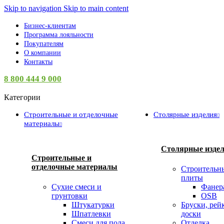
Skip to navigation
Skip to main content
Бизнес-клиентам
Программа лояльности
Покупателям
О компании
Контакты
8 800 444 9 000
Категории
Строительные и отделочные
Столярные изделия
материалы
Столярные изде
Строительные и
отделочные материалы
Строительн
плиты
Сухие смеси и
Фанер
грунтовки
OSB
Штукатурки
Бруски, рей
Шпатлевки
доски
Смеси для пола
Отделка