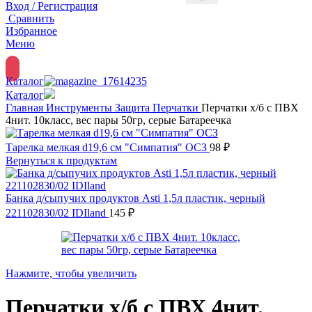
Вход / Регистрация
Сравнить
Избранное
Меню
Каталог
Каталог
Главная
Инструменты
Защита
Перчатки
Перчатки х/б с ПВХ
4нит. 10класс, вес пары 50гр, серые Батареечка
Тарелка мелкая d19,6 см "Симпатия" ОСЗ
98
₽
Вернуться к продуктам
Банка д/сыпучих продуктов Asti 1,5л пластик, черный
221102830/02 IDIland
145
₽
Нажмите, чтобы увеличить
Перчатки х/б с ПВХ 4нит.