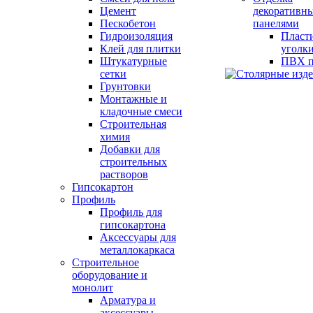
Цемент
декоративн
Пескобетон
панелями
Гидроизоляция
Пласт
Клей для плитки
уголк
Штукатурные
ПВХ п
сетки
Грунтовки
Монтажные и
кладочные смеси
Строительная
химия
Добавки для
строительных
растворов
Гипсокартон
Профиль
Профиль для
гипсокартона
Аксессуары для
металлокаркаса
Строительное
оборудование и
монолит
Арматура и
аксессуары