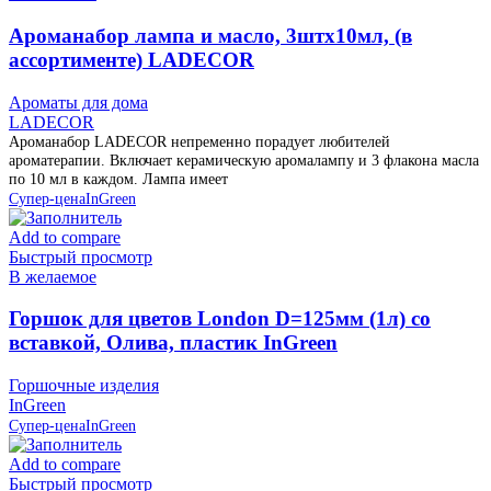
Ароманабор лампа и масло, 3штx10мл, (в
ассортименте) LADECOR
Ароматы для дома
LADECOR
Ароманабор LADECOR непременно порадует любителей
ароматерапии. Включает керамическую аромалампу и 3 флакона масла
по 10 мл в каждом. Лампа имеет
Супер-цена
InGreen
Add to compare
Быстрый просмотр
В желаемое
Горшок для цветов London D=125мм (1л) со
вставкой, Олива, пластик InGreen
Горшочные изделия
InGreen
Супер-цена
InGreen
Add to compare
Быстрый просмотр