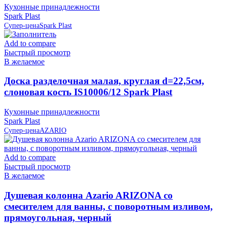
Кухонные принадлежности
Spark Plast
Супер-цена
Spark Plast
Add to compare
Быстрый просмотр
В желаемое
Доска разделочная малая, круглая d=22,5см,
слоновая кость IS10006/12 Spark Plast
Кухонные принадлежности
Spark Plast
Супер-цена
AZARIO
Add to compare
Быстрый просмотр
В желаемое
Душевая колонна Azario ARIZONA со
смесителем для ванны, с поворотным изливом,
прямоугольная, черный