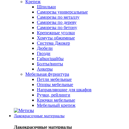
Крепеж
Шпильки
Саморезы универсальные
Саморезы по металлу
Саморезы по дереву
Саморезы по бетону
Крепежные уголки
Хомуты обжимные
Система Джокер
Дюбели
Гвозди
Гайки/шайбы
Болты/винты
Анкеры
Мебельная фурнитура
Петли мебельные
Опоры мебельные
Направляющие для шкафов
Ручки, рейлинги
Крючки мебельные
Мебельный крепеж
Лакокрасочные материалы
Лакокрасочные материалы