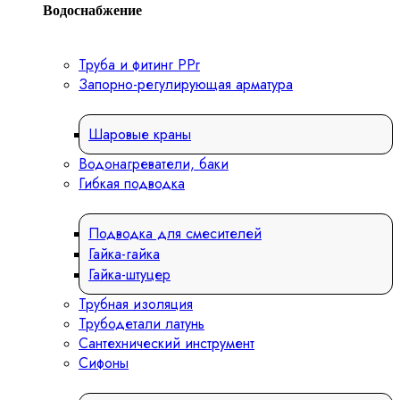
Водоснабжение
Труба и фитинг PPr
Запорно-регулирующая арматура
Шаровые краны
Водонагреватели, баки
Гибкая подводка
Подводка для смесителей
Гайка-гайка
Гайка-штуцер
Трубная изоляция
Трубодетали латунь
Сантехнический инструмент
Сифоны