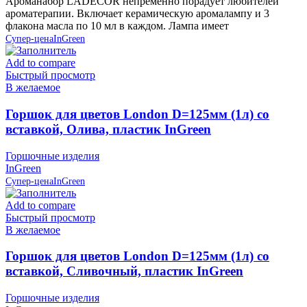
Ароманабор LADECOR непременно порадует любителей
ароматерапии. Включает керамическую аромалампу и 3
флакона масла по 10 мл в каждом. Лампа имеет
Супер-цена
InGreen
Add to compare
Быстрый просмотр
В желаемое
Горшок для цветов London D=125мм (1л) со
вставкой, Олива, пластик InGreen
Горшочные изделия
InGreen
Супер-цена
InGreen
Add to compare
Быстрый просмотр
В желаемое
Горшок для цветов London D=125мм (1л) со
вставкой, Сливочный, пластик InGreen
Горшочные изделия