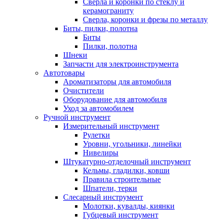
Сверла и коронки по стеклу и
керамограниту
Сверла, коронки и фрезы по металлу
Биты, пилки, полотна
Биты
Пилки, полотна
Шнеки
Запчасти для электроинструмента
Автотовары
Ароматизаторы для автомобиля
Очистители
Оборудование для автомобиля
Уход за автомобилем
Ручной инструмент
Измерительный инструмент
Рулетки
Уровни, угольники, линейки
Нивелиры
Штукатурно-отделочный инструмент
Кельмы, гладилки, ковши
Правила строительные
Шпатели, терки
Слесарный инструмент
Молотки, кувалды, киянки
Губцевый инструмент