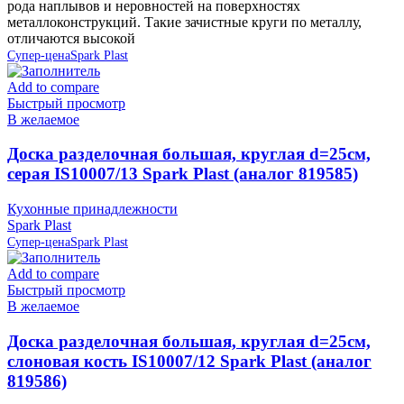
рода наплывов и неровностей на поверхностях
металлоконструкций. Такие зачистные круги по металлу,
отличаются высокой
Супер-цена
Spark Plast
Add to compare
Быстрый просмотр
В желаемое
Доска разделочная большая, круглая d=25см,
серая IS10007/13 Spark Plast (аналог 819585)
Кухонные принадлежности
Spark Plast
Супер-цена
Spark Plast
Add to compare
Быстрый просмотр
В желаемое
Доска разделочная большая, круглая d=25см,
слоновая кость IS10007/12 Spark Plast (аналог
819586)