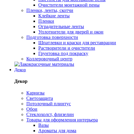
Очистители монтажной пены
Пленки, ленты, скотчи
Клейкие ленты
Пленки
Оградительные ленты
Уплотнители для дверей и окон
Подготовка поверхности
Шпатлевки и краски для реставрации
Растворители и очистители
Грунтовка под покраску
Коллеровочный центр
Декор
Декор
Карнизы
Светозащита
Потолочный плинтус
Обои
Стеклохолст, флизелин
Товары для оформления интерьера
Вазы
Ароматы для дома